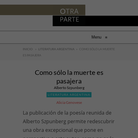
Menu
≡
INICIO
»
LITERATURA ARGENTINA
»
COMO SÓLO LA MUERTE
ES PASAJERA
Como sólo la muerte es
pasajera
Alberto Szpunberg
LITERATURA ARGENTINA
Alicia Genovese
La publicación de la poesía reunida de
Alberto Szpunberg permite redescubrir
una obra excepcional que pone en