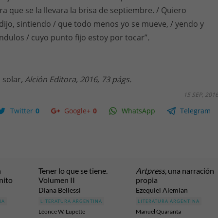
ara que se la llevara la brisa de septiembre. / Quiero
ijo, sintiendo / que todo menos yo se mueve, / yendo y
dulos / cuyo punto fijo estoy por tocar”
.
 solar
, Alción Editora, 2016, 73 págs.
15 SEP, 201
Twitter
0
Google+
0
WhatsApp
Telegram
n
Tener lo que se tiene.
Artpress
, una narración
nito
Volumen II
propia
Diana Bellessi
Ezequiel Alemian
NA
LITERATURA ARGENTINA
LITERATURA ARGENTINA
Léonce W. Lupette
Manuel Quaranta