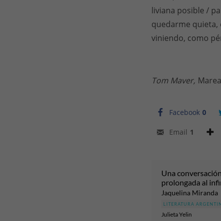
liviana posible / p
quedarme quieta, d
viniendo, como pén
Tom Maver,
Marea
Facebook
0
Email
1
Una conversació
prolongada al infi
Jaquelina Miranda
LITERATURA ARGENTI
Julieta Yelin