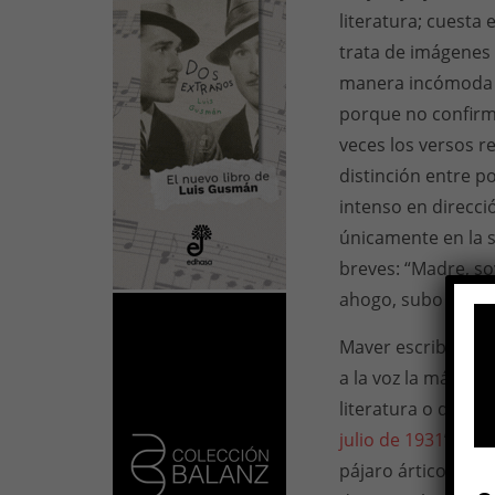
literatura; cuesta
trata de imágenes
manera incómoda l
porque no confirm
veces los versos 
distinción entre p
intenso en direcci
únicamente en la 
breves: “Madre, soy
ahogo, subo lleno”
Maver escribe mon
a la voz la máscar
literatura o de la 
julio de 1931
”, baj
pájaro ártico que 