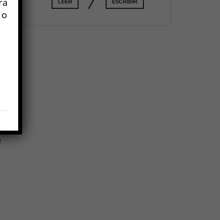
ra
a
LEER
ESCRIBIR
 o
.
e