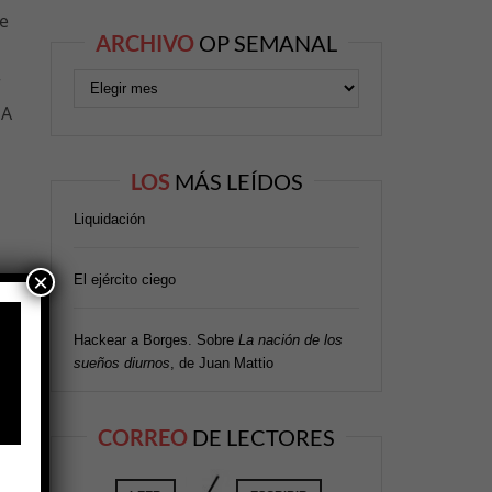
se
ARCHIVO
OP SEMANAL
r
 A
LOS
MÁS LEÍDOS
Liquidación
×
El ejército ciego
Hackear a Borges. Sobre
La nación de los
le
sueños diurnos
, de Juan Mattio
CORREO
DE LECTORES