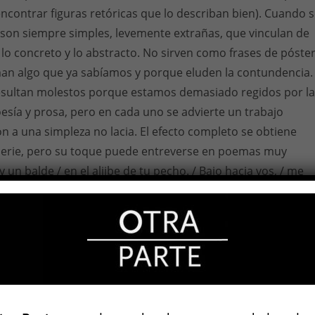
 encontrar figuras retóricas que lo describan bien). Cuando 
 son siempre simples, levemente extrañas, que vinculan de
o concreto y lo abstracto. No sirven como frases de póste
an algo que ya sabíamos y porque eluden la contundencia.
resultan molestos porque estamos demasiado regidos por la
oesía y prosa, pero en cada uno se advierte un trabajo
ón a una simpleza no lacia. El efecto completo se obtiene
serie, pero su toque puede entreverse en poemas muy
 un balde / en el aljibe de tu pecho. / Bajo hacia vos, / me
.
ólogos. Ya ha empleado muchas veces el recurso de calzar
a de una figura anónima o de alguna celebridad de la
música (para un ejemplo espectacular, léase “
Viernes 18 de
o el disfraz de Virginia Woolf). En
Marea solar
se ubica en un
huyendo del frío emprende junto a los suyos migraciones