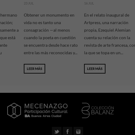
23 JUL
16 JUL
u hermano
Obtener un monumento en
En el relato inaugural de
nación;
vida no es tanto una
Artpress, una narración
osamente a
consagración —al menos
propia, Ezequiel Alemian
que está
cuando la poeta en cuestión
cuenta su relación con la
ante
se encuentra desde hace rato
revista de arte francesa, co
u
entre las más reconocidas y...
la que se topa en un...
LEER MÁS
LEER MÁS