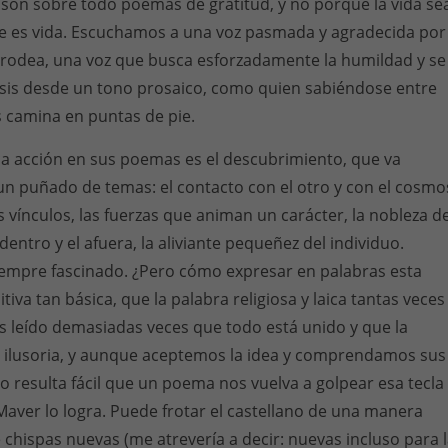
son sobre todo poemas de gratitud, y no porque la vida se
e es vida. Escuchamos a una voz pasmada y agradecida por
 rodea, una voz que busca esforzadamente la humildad y se
tasis desde un tono prosaico, como quien sabiéndose entre
 camina en puntas de pie.
ica acción en sus poemas es el descubrimiento, que va
n puñado de temas: el contacto con el otro y con el cosmo
s vínculos, las fuerzas que animan un carácter, la nobleza d
dentro y el afuera, la aliviante pequeñez del individuo.
empre fascinado. ¿Pero cómo expresar en palabras esta
tiva tan básica, que la palabra religiosa y laica tantas veces
leído demasiadas veces que todo está unido y que la
o ilusoria, y aunque aceptemos la idea y comprendamos sus
no resulta fácil que un poema nos vuelva a golpear esa tecla
aver lo logra. Puede frotar el castellano de una manera
 chispas nuevas (me atrevería a decir: nuevas incluso para 