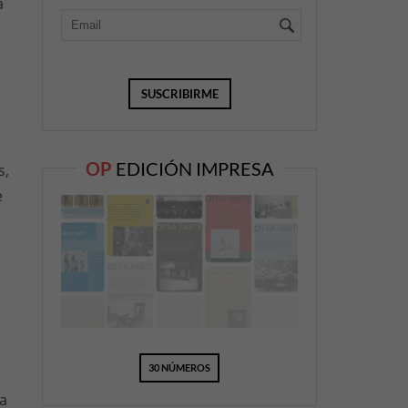
a
OP
EDICIÓN IMPRESA
s,
e
30 NÚMEROS
la