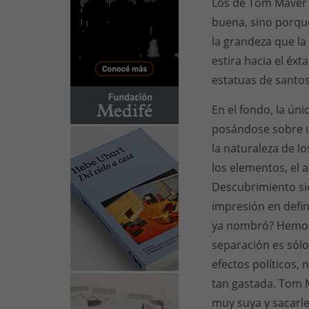
Los de Tom Maver 
buena, sino porqu
la grandeza que la
estira hacia el éx
estatuas de santos
En el fondo, la ún
posándose sobre u
la naturaleza de lo
los elementos, el a
Descubrimiento si
impresión en defini
ya nombró? Hemos 
separación es sól
efectos políticos, 
tan gastada. Tom M
muy suya y sacarle