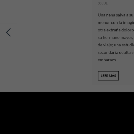
30 JUL
Una nena salva a s
menor con la imagi
otra extraña dolor
su hermano mayor, 
de viaje; una estudi
secundaria oculta s
embarazo...
LEER MÁS