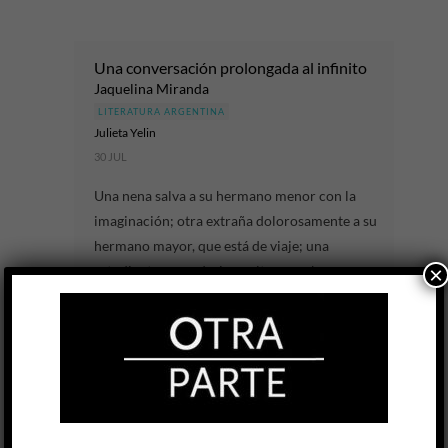
Una conversación prolongada al infinito
Jaquelina Miranda
LITERATURA ARGENTINA
Julieta Yelin
30 JUL
Una nena salva a su hermano menor con la
imaginación; otra extraña dolorosamente a su
hermano mayor, que está de viaje; una
estudiante secundaria oculta su embarazo...
×
LEER MÁS
Tener lo que se tiene. Volumen II
Diana Bellessi
LITERATURA ARGENTINA
Léonce W. Lupette