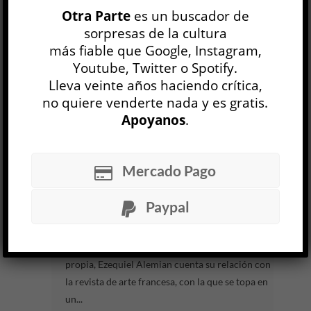
23 JUL
Otra Parte
es un buscador de
sorpresas de la cultura
Obtener un monumento en vida no es tanto una
más fiable que Google, Instagram,
consagración —al menos cuando la poeta en
Youtube, Twitter o Spotify.
cuestión se encuentra desde hace rato entre las
Lleva veinte años haciendo crítica,
más reconocidas y...
no quiere venderte nada y es gratis.
Apoyanos
.
LEER MÁS
Artpress
, una narración propia
Mercado Pago
Ezequiel Alemian
LITERATURA ARGENTINA
Manuel Quaranta
Paypal
16 JUL
En el relato inaugural de Artpress, una narración
propia, Ezequiel Alemian cuenta su relación con
la revista de arte francesa, con la que se topa en
un...