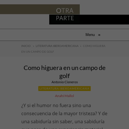
Menu
≡
INICIO
»
LITERATURA IBEROAMERICANA
»
COMO HIGUERA
EN UN CAMPO DE GOLF
Como higuera en un campo de
golf
Antonio Cisneros
LITERATURA IBEROAMERICANA
Anahí Mallol
¿Y si el humor no fuera sino una
consecuencia de la mayor tristeza? Y de
una sabiduría sin saber, una sabiduría