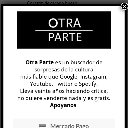
Corazón de carne y hueso
×
Raúl Ruiz
LITERATURA IBEROAMERICANA
Nicolás Merino
6 AGO
El cineasta chileno Raúl Ruiz (Puerto Montt,
1941-París, 2011) llegó a filmar más de un
centenar de películas, algunas de las cuales
siguen inéditas y alimentan el...
Otra Parte
es un buscador de
sorpresas de la cultura
más fiable que Google, Instagram,
LEER MÁS
Youtube, Twitter o Spotify.
El ejército ciego
Lleva veinte años haciendo crítica,
David Toscana
no quiere venderte nada y es gratis.
LITERATURA IBEROAMERICANA
Apoyanos
.
Zyanya Dóniz Ibáñez
23 JUL
Mercado Pago
En
El ejército ciego
, la novela más reciente del