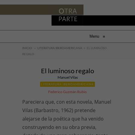
Menu
≡
INICIO
»
LITERATURA IBEROAMERICANA
»
EL LUMINOSO
REGALO
El luminoso regalo
Manuel Vilas
LITERATURA IBEROAMERICANA
Federico Guzmán Rubio
Pareciera que, con esta novela, Manuel
Vilas (Barbastro, 1962) pretende
alejarse de la poética que ha venido
construyendo en su obra previa,