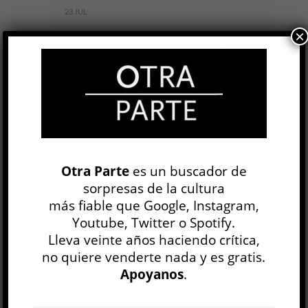
23 JUL
×
En
El ejército ciego
, la novela más reciente del
mexicano David Toscana y ganadora del Premio
Alfaguara de Novela 2026, los hechos importan
menos que las historias...
LEER MÁS
El paisaje es un grito
Otra Parte
es un buscador de
Eduardo Ruiz Sosa
sorpresas de la cultura
LITERATURA IBEROAMERICANA
más fiable que Google, Instagram,
Nicolás Campisi
Youtube, Twitter o Spotify.
9 JUL
Lleva veinte años haciendo crítica,
“El mundo ya no existe”, dice uno de los
no quiere venderte nada y es gratis.
personajes de
El paisaje es un grito
, la tercera
Apoyanos
.
novela del escritor mexicano Eduardo Ruiz Sosa.
Deportado del Otro...