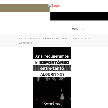
Menu
≡
INICIO
»
EDICIÓN IMPRESA
»
CUADERNO
»
LA POLÍTICA DE
LA ESTÉTICA