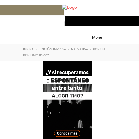
Menu
≡
INICIO
»
EDICIÓN IMPRESA
»
NARRATIVA
»
POR UN
REALISMO IDIOTA