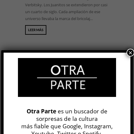
Verbitsky. Los Juanitos se extendieron por casi
un cuarto de siglo. Cada ampliación de ese
universo llevaba la marca del bricolaj...
LEER MÁS
×
BUSCAR
NEWSLETTER
Otra Parte
es un buscador de
sorpresas de la cultura
más fiable que Google, Instagram,
Youtube, Twitter o Spotify.