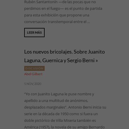
Rubén Santantonín —de las pocas que no
perdimos en el fuego— es el punto de partida
para esta exhibición que propone una
conversación transtemporal entre el ...
LEER MÁS
Los nuevos bricolajes. Sobre Juanito
Laguna, Guernica y Sergio Berni »
DISCUSIÓN
Abel Gilbert
5 NOV, 2020
“Yo con Juanito Laguna le puse nombre y
apellido a una multitud de anónimos,
desplazados marginales”. Antonio Berni inicia su
serie en la década de 1950 como si fuera un
doble pictórico de Villa Miseria también es
América (1957), la novela de su amigo Bernardo