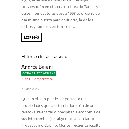
Piglia, la reciente aparición de una larga
conversación en etapas con Horacio Tarcus y
otros interlocutores desde 1998 es el cierre de
esa misma puerta para abrir otra, la de los
dichos y rumores en torno a s...
LEER MÁS
El libro de las casas »
Andrea Bajani
OTRAS LITERATURAS
Juan F. Comperatore
21 SEP, 2023
Que un objeto puede ser portador de
propiedades que afectan la duración de un
relato (al ralentizar o precipitar la economía de
sus intercambios) es algo que sabían tanto
Proust como Calvino. Menos frecuente resulta