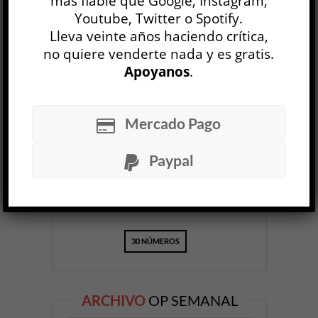
más fiable que Google, Instagram,
Youtube, Twitter o Spotify.
Lleva veinte años haciendo crítica,
no quiere venderte nada y es gratis.
Apoyanos
.
OP
EDICIÓN IMPRESA
Mercado Pago
Paypal
30 NÚMEROS
ARCHIVO
OP SEMANAL