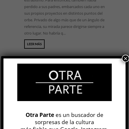
estrabismo. Para entonces, también había
perdido a sus padres, embarcados cada uno en
sus propios proyectos en distintos puntos del
orbe. Privado de algo más que de un ángulo de
referencia, su mirada parece dirigirse siempre a
otro lugar. No habría q...
LEER MÁS
×
BUSCAR
NEWSLETTER
Otra Parte
es un buscador de
sorpresas de la cultura