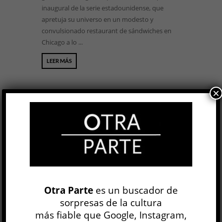
inaugural de la serie estadounidense, que
apretuja su universo en un modesto y
convulsionado restaurant de sándwiches en
Chicago a lo ...
LEER MÁS
×
BUSCAR
NEWSLETTER
Otra Parte
es un buscador de
sorpresas de la cultura
más fiable que Google, Instagram,