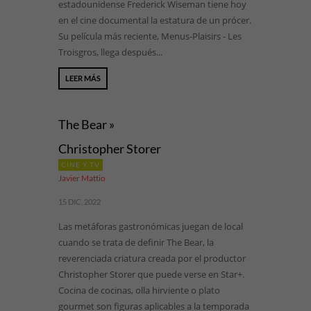
estadounidense Frederick Wiseman tiene hoy
en el cine documental la estatura de un prócer.
Su película más reciente, Menus-Plaisirs - Les
Troisgros, llega después...
LEER MÁS
The Bear »
Christopher Storer
CINE Y TV
Javier Mattio
15 DIC, 2022
Las metáforas gastronómicas juegan de local
cuando se trata de definir The Bear, la
reverenciada criatura creada por el productor
Christopher Storer que puede verse en Star+.
Cocina de cocinas, olla hirviente o plato
gourmet son figuras aplicables a la temporada