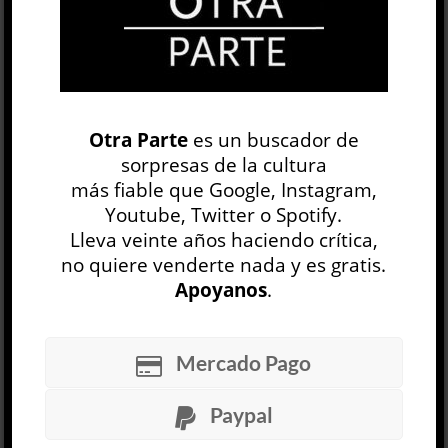
con Rafael Spregelburd— acciona en escena un
dispositivo que permite la instauración de la
ficción de una manera ...
LEER MÁS
Otra Parte
es un buscador de
Cine III »
sorpresas de la cultura
más fiable que Google, Instagram,
Gilles Deleuze
Youtube, Twitter o Spotify.
TEORÍA Y ENSAYO
Lleva veinte años haciendo crítica,
Emilio Bernini
no quiere venderte nada y es gratis.
11 ABR, 2019
Apoyanos
.
Cine III está compuesto por las clases del tercer
año, de un curso de cuatro, destinadas a
estudiar el cine. De esas clases surgieron los dos
Mercado Pago
volúmenes de los Estudios sobre cine (La
imagen-movimiento y La imagen-tiempo), que
Paypal
transformaron definitivamente el modo de