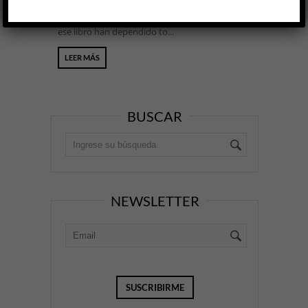
entender el cine, a fines de siglo XX, cuando aún
no constituía un objeto de interés filosófico. De
ese libro han dependido to...
LEER MÁS
BUSCAR
NEWSLETTER