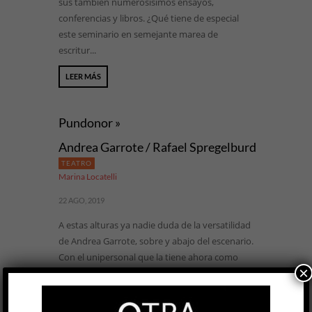
sus también numerosísimos ensayos,
conferencias y libros. ¿Qué tiene de especial
este seminario en semejante marea de
escritur...
LEER MÁS
Pundonor »
Andrea Garrote / Rafael Spregelburd
TEATRO
Marina Locatelli
22 AGO, 2019
A estas alturas ya nadie duda de la versatilidad
de Andrea Garrote, sobre y abajo del escenario.
Con el unipersonal que la tiene ahora como
×
protagonista, vuelve a confirmar su experticia
tanto en el rol de actriz como en la faceta de
dramaturga. La obra —codirigida por ella junto