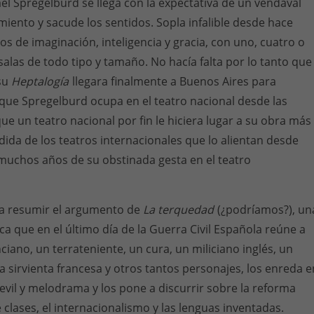
ael Spregelburd se llega con la expectativa de un vendaval
miento y sacude los sentidos. Sopla infalible desde hace
os de imaginación, inteligencia y gracia, con uno, cuatro o
salas de todo tipo y tamaño. No hacía falta por lo tanto que
 su
Heptalogía
llegara finalmente a Buenos Aires para
 que Spregelburd ocupa en el teatro nacional desde las
ue un teatro nacional por fin le hiciera lugar a su obra más
dida de los teatros internacionales que lo alientan desde
muchos años de su obstinada gesta en el teatro
a resumir el argumento de
La terquedad
(¿podríamos?), un
 que en el último día de la Guerra Civil Española reúne a
ciano, un terrateniente, un cura, un miliciano inglés, un
a sirvienta francesa y otros tantos personajes, los enreda e
vil y melodrama y los pone a discurrir sobre la reforma
e clases, el internacionalismo y las lenguas inventadas.