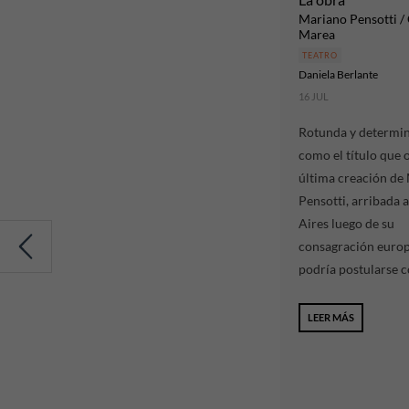
Mariano Pensotti /
Marea
TEATRO
Daniela Berlante
16 JUL
Rotunda y determi
como el título que o
última creación de
Pensotti, arribada 
Aires luego de su
consagración europ
podría postularse c
LEER MÁS