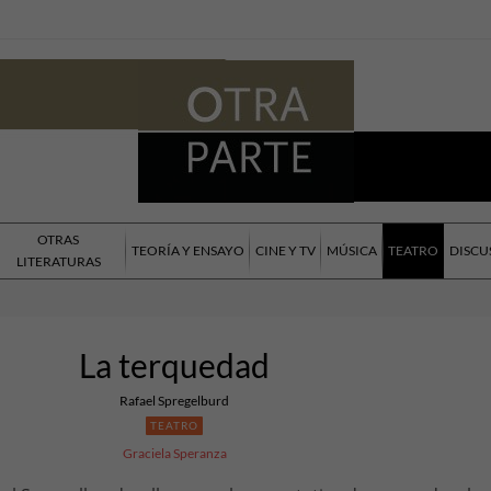
OTRAS
TEORÍA Y ENSAYO
CINE Y TV
MÚSICA
TEATRO
DISCU
LITERATURAS
La terquedad
Rafael Spregelburd
TEATRO
Graciela Speranza