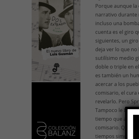
Porque aunque la 
narrativo durante
incluso una bomba
cuenta es el giro 
siguientes, un giro
deja ver lo que no
sutilísimo medio g
doble o triple en e
es también un huma
acercar a los pueb
comisario, el cura 
revelarlo. Pero Sp
Tampoco le basta co
tiempo que avanza 
comisario. Quiere 
tiempos simultáneo