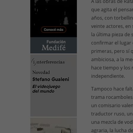
A las obras de Raf
que agita el pensa
años, con torbellin
veinte actores, en 
la última pieza de
confirmar el lugar
primeras, pero sí q
ambiciosa, a la me
hace tiempo y los 
independiente.
Tampoco hace falt
trama rocambolesca
un comisario valen
traductor ruso, un
una mezcla de vode
agraria, la lucha d