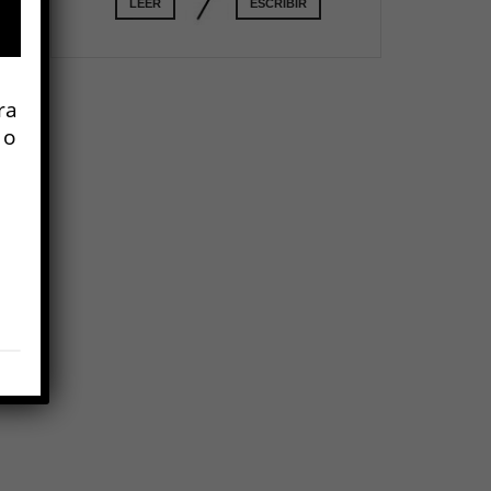
LEER
ESCRIBIR
l
ra
 o
o