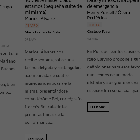
estamos (pequeña suite de
de emergencia
 Grupo
mí misma)
Henry Purcell / Ópera
Periférica
Maricel Álvarez
TEATRO
TEATRO
Gustavo Toba
María Fernanda Pinta
14 MAY
28 MAY
nante
En Por qué leer los clásicos
Maricel Álvarez nos
stenta, la
Ítalo Calvino propone algu
recibe sentada, sobre una
 Mariano
definiciones para esos text
tarima delgada y rectangular,
a Buenos
que leemos de un modo
acompañada de cuatro
distinto y que guardan una
muñecas idénticas a ella
ea, bien
especie de resonancia lejana
misma, presentándose
omo...
como Jérôme Bel, coreógrafo
francés. Se trata de las
LEER MÁS
primeras líneas de la
performance...
LEER MÁS