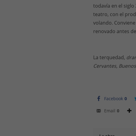
todavía en el siglo
teatro, con el pro
volando. Conviene 
renovado antes de
La terquedad
, dra
Cervantes, Buenos 
Facebook
0
Email
0
La obra