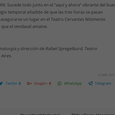
 XXI. Sucede todo junto en el “aquí y ahora” vibrante del bue
digio temporal añadido de que las tres horas se pasan
asegurarse un lugar en el Teatro Cervantes felizmente
 que el vendaval amaine.
maturgia y dirección de Rafael Spregelburd, Teatro
Aires.
6 ABR, 201
Twitter
0
Google+
0
WhatsApp
Telegram
Yo y este misterio aquí
Dido y Eneas. Una ópera