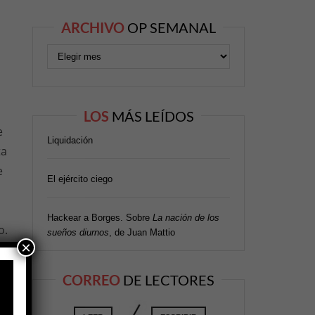
ARCHIVO
OP SEMANAL
LOS
MÁS LEÍDOS
e
Liquidación
ta
e
El ejército ciego
Hackear a Borges. Sobre
La nación de los
o.
sueños diurnos
, de Juan Mattio
×
CORREO
DE LECTORES
en