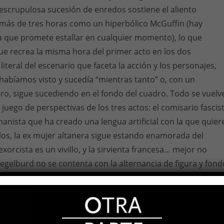
escrupulosa sucesión de enredos sostiene el aliento
 más de tres horas como un hiperbólico McGuffin (hay
 que promete estallar en cualquier momento), lo que
que recrea la misma hora del primer acto en los dos
 literal del escenario que faceta la acción y los personajes,
 habíamos visto y sucedía “mientras tanto” o, con un
iro, sigue sucediendo en el fondo del cuadro. Todo se vuelv
l juego de perspectivas de los tres actos: el comisario fascis
nista que ha creado una lengua artificial con la que quier
los, la ex mujer altanera sigue estando enamorada del
exorcista es un vivillo, y la sirvienta francesa… mejor no
regelburd no se contenta con la alternancia de figura y fond
n quebrar la linealidad del relato y volver atrás en el
implacable en el reloj digital proyectado sobre la casa del
un imposible. Quiere que el espacio del teatro se expanda 
s. Cierto que el lenguaje es sucesivo y no hay texto que