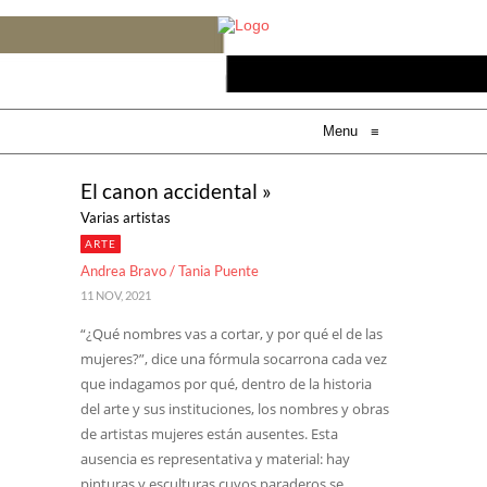
Menu
≡
El canon accidental »
Varias artistas
ARTE
Andrea Bravo / Tania Puente
11 NOV, 2021
“¿Qué nombres vas a cortar, y por qué el de las
mujeres?”, dice una fórmula socarrona cada vez
que indagamos por qué, dentro de la historia
del arte y sus instituciones, los nombres y obras
de artistas mujeres están ausentes. Esta
ausencia es representativa y material: hay
pinturas y esculturas cuyos paraderos se