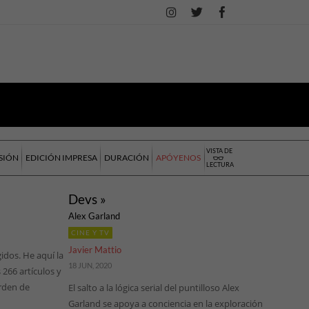
VISTA DE
SIÓN
EDICIÓN IMPRESA
DURACIÓN
APÓYENOS
LECTURA
Devs »
Alex Garland
CINE Y TV
Javier Mattio
idos. He aquí la
18 JUN, 2020
 266 artículos y
rden de
El salto a la lógica serial del puntilloso Alex
Garland se apoya a conciencia en la exploración