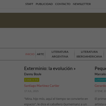
STAFF
PUBLICIDAD
CONTACTO
NEWSLETTER
LITERATURA
LITERATURA
INICIO
ARTE
ARGENTINA
IBEROAMERICANA
Exterminio: la evolución »
Peque
Danny Boyle
Marcelo 
CINE Y TV
LITERA
Santiago Martínez Cartier
Gerardo 
17 JUL, 2025
27 ENE, 2
“Mira, hijo mío, aquí el tiempo se convierte en
El prime
espacio”, le dice el caballero Gurnemanz a un
artista