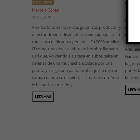
DISCUSIÓN
Guiller
Marcelo Cohen
12 ABR, 2
26 JUL, 2018
La influ
Alex Garland es novelista, guionista, productor y
de Andr
director de cine, diseñador de videojuegos, y en
extrater
cada cosa dedicado y personal. En 2006 publicó
aún es p
El coma, una novela sobre un hombre llamado
Aniquila
Carl que, volviendo a su casa en subte, salta en
Garland,
defensa de una muchacha acosada por una
lugar qu
patota y se liga una paliza brutal que lo deja en
potencia
coma; cuando se despierta, el mundo común se
lo llama.
le ha particularizado y...
LEER 
LEER MÁS