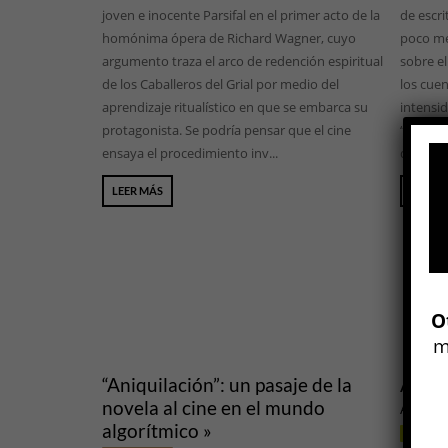
joven e inocente Parsifal en el primer acto de la
de escri
homónima ópera de Richard Wagner, cuyo
poco me
argumento traza el arco de redención espiritual
sobre el
de los Caballeros del Grial por medio del
los cuen
aprendizaje ritualístico en que se embarca su
intensi
protagonista. Se podría pensar que el cine
“resolu
ensaya el procedimiento inv...
destaca 
LEER MÁS
LEER 
O
m
“Aniquilación”: un pasaje de la
Aniqu
novela al cine en el mundo
Alex Ga
algorítmico »
CINE Y 