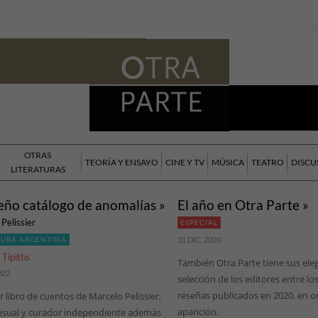
OTRAS
TEORÍA Y ENSAYO
CINE Y TV
MÚSICA
TEATRO
DISCU
LITERATURAS
ño catálogo de anomalías »
El año en Otra Parte »
Pelissier
ESPECIAL
TURA ARGENTINA
31 DIC, 2020
Tipitto
También Otra Parte tiene sus eleg
022
selección de los editores entre los
reseñas publicados en 2020, en o
r libro de cuentos de Marcelo Pelissier,
aparición.
 visual y curador independiente además