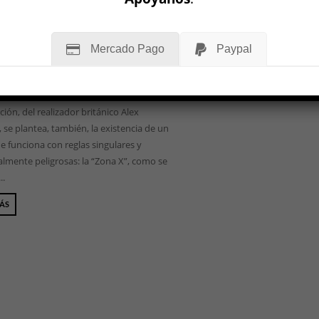
mo Núñez Jáuregui
018
encia de Stalker. La zona (1979), el clásico
Mercado Pago
Paypal
éi Tarkovski que adaptó Picnic
restre (1972) de los hermanos Strugatski,
alpable en el cine de ciencia ficción. En
ción, del realizador británico Alex
 se plantea, también, la existencia de un
e funciona con reglas singulares y
lmente peligrosas: la “Zona X”, como se
..
MÁS