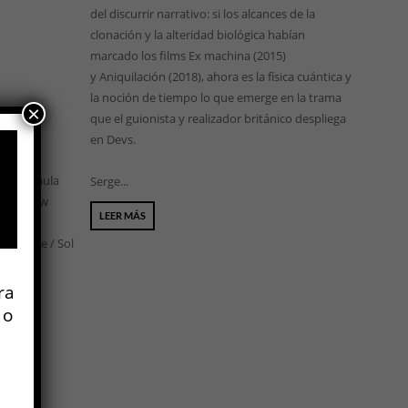
del discurrir narrativo: si los alcances de la
clonación y la alteridad biológica habían
marcado los films Ex machina (2015)
y Aniquilación (2018), ahora es la física cuántica y
la noción de tiempo lo que emerge en la trama
×
ovich &
que el guionista y realizador británico despliega
en Devs.
0, de Paula
Serge...
alena Low
LEER MÁS
l Pelele / Sol
ra
 o