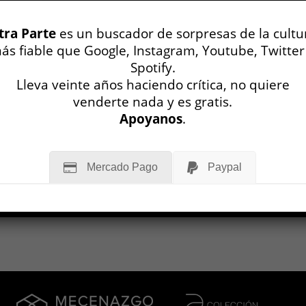
oeta, académica y “artista del libro”
h Borsuk la desestima desde el mismo
tra Parte
es un buscador de sorpresas de la cultu
 de El libro expandido: su consejo es
ás fiable que Google, Instagram, Youtube, Twitter
r que “libro” es un término que usamos
Spotify.
ara el formato como para el contenido, y
Lleva veinte años haciendo crítica, no quiere
da llamar al primero “códice”, definido
venderte nada y es gratis.
Apoyanos
.
MÁS
Mercado Pago
Paypal