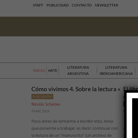
STAFF
PUBLICIDAD
CONTACTO
NEWSLETTER
LITERATURA
LITERATURA
INICIO
ARTE
ARGENTINA
IBEROAMERICANA
Cómo vivimos 4. Sobre la lectura »
El li
Amarant
DISCUSIÓN
Nicolás Scheines
TEORÍA
9 MAY, 2024
Nicolás 
15 OCT, 2
Poco antes de sentarme a escribir esto, tenía
que ponerme a trabajar, es decir: continuar con
La pregu
la lectura de un “manuscrito” (un archivo de
tantas v