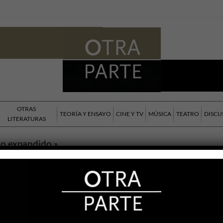
OTRAS
TEORÍA Y ENSAYO
CINE Y TV
MÚSICA
TEATRO
DISCU
LITERATURAS
bro expandido »
h Borsuk
 Y ENSAYO
Scheines
020
nta por la “muerte del libro” se planteó
eces en tan diversas etapas de la historia