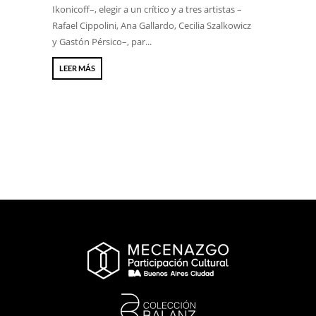
Ikonicoff–, elegir a un crítico y a tres artistas –
Rafael Cippolini, Ana Gallardo, Cecilia Szalkowicz
y Gastón Pérsico–, par...
LEER MÁS