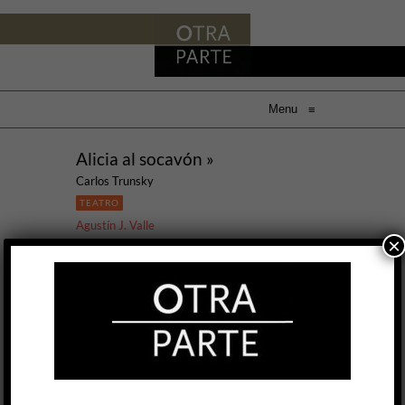
Menu
≡
Alicia al socavón »
Carlos Trunsky
TEATRO
Agustín J. Valle
×
18 ABR, 2024
Esta obra de Carlos Trunsky revisita a Lewis
Carroll poniendo el foco en su presunta —casi
innegable— pedofilia. Se baila y se canta la
inocencia, el deseo, la perversión, la mirada del
monstruo (mentimos al decirles a lxs niños que
no existen…). Sólo que para esto la obra sitúa a
Alicia en el mundo de la mediósfera. Si la clásica