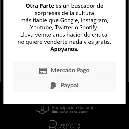
Otra Parte
es un buscador de
Alicia cae y aparece en otro mundo, esta Alicia
sorpresas de la cultura
cae hac...
más fiable que Google, Instagram,
LEER MÁS
Youtube, Twitter o Spotify.
Lleva veinte años haciendo crítica,
no quiere venderte nada y es gratis.
Apoyanos
.
Mercado Pago
Paypal