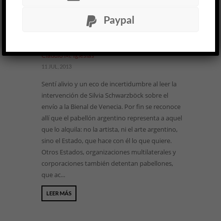
¿Soberanía o concesión? Sobre el
Paypal
pabellón argentino en la Bienal
de Venecia »
DISCUSIÓN
Claudio M. Iglesias
11 JUL, 2013
Sentí alivio y un eco de incertidumbre al leer la
intervención de Silvia Schwarzböck sobre el
envío a la Bienal de Venecia. Por fin se reconoce
allí que el pabellón argentino representa a aquel
que lo alquila: no la artista, ni el arte argentino,
sino el Estado, que hace con él lo que quiere.
Otros Estados, organizaciones multilaterales y
corporaciones también detentan pabellones,
que ac...
LEER MÁS