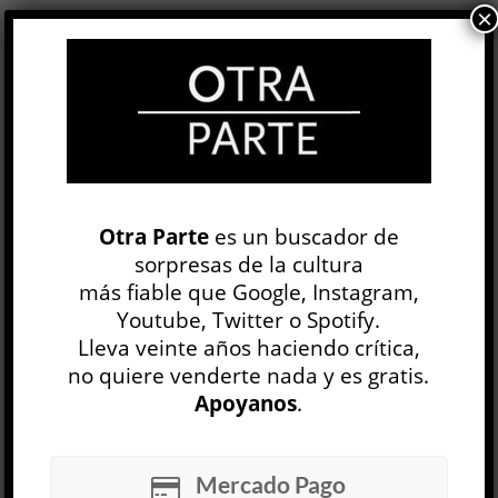
×
Claudio M. Iglesias
15 AGO, 2013
La particularidad más llamativa del reciente
premio de la Fundación Vairoletto (la obra de
Franco Vico ganadora del Premio Faena a las
Artes que redundó en una selección-premio de
veinticinco proyectos) no proviene del género
trillado de las instituciones ficticias, ni de la
Otra Parte
es un buscador de
combinación ingrata de herramientas de
sorpresas de la cultura
comunicación de alto impacto y piezas de
formato medio desparramadas en un esp...
más fiable que Google, Instagram,
Youtube, Twitter o Spotify.
LEER MÁS
Lleva veinte años haciendo crítica,
no quiere venderte nada y es gratis.
Apoyanos
.
Mercado Pago