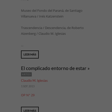
Museo del Fondo del Paraná, de Santiago
Villanueva / Inés Katzenstein
Trascendencia / Descendencia, de Roberto
Aizenberg / Claudio M. Iglesias
...
LEER MÁS
El complicado entorno de estar »
ARTES
Claudio M. Iglesias
1 SEP, 2013
OP N° 29
LEER MÁS