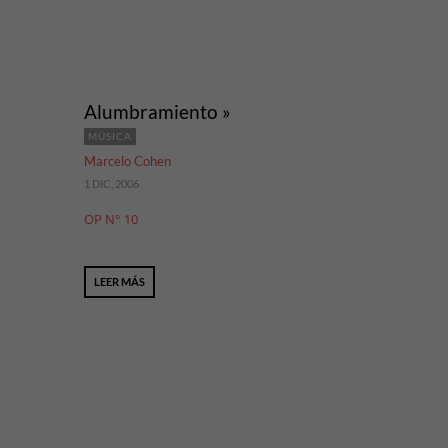
Alumbramiento »
MÚSICA
Marcelo Cohen
1 DIC, 2006
OP N° 10
LEER MÁS