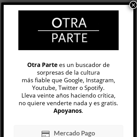
×
Kit Maude
29 OCT, 2015
Una de las muchas ventajas que la literatura
tiene sobre la realidad es su poderosa
tendencia a ofrecer coincidencias útiles. Por
ejemplo: una noche salí con el solo propósito de
presenciar en pleno barrio de Palermo la
aparición de un amigo que nunca abandona el
Otra Parte
es un buscador de
centro de Buenos Aires y me lo encontré
sorpresas de la cultura
entrevistando en público a Eduardo Lago, el
más fiable que Google, Instagram,
brillante autor de Llámame Brooklyn (2006). E...
Youtube, Twitter o Spotify.
LEER MÁS
Lleva veinte años haciendo crítica,
no quiere venderte nada y es gratis.
Apoyanos
.
Mercado Pago