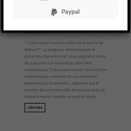
Tiempo reflejado. Homenaje a
Paypal
Manolo Juárez »
MÚSICA
Sergio Pujol
23 JUL, 2015
“¿Cómo serían nuestras vidas sin el aporte de
Manolo?”. La pregunta, formulada por el
guitarrista Daniel Homer unos segundos antes
de que junto con la pianista Lilian Saba
interpretaran “Cueca para Homer”, encontró su
respuesta por contraste. En un encuentro
espesado por la emoción y aligerado por el
encanto de un continuado de músicos que, en
mayor o menor medida, se sienten discíp...
LEER MÁS