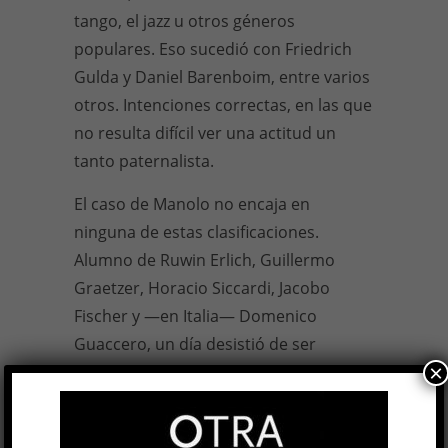
tango, el jazz u otros géneros
populares. Eso sucedió con Friedrich
Gulda y Daniel Barenboim, entre varios
otros. Intenciones correctas, en las que
no resulta difícil ver una actitud un
tanto paternalista.
El caso de Manolo no encaja en
ninguna de estas clasificaciones.
Alumno de Ruwin Erlich, Guillermo
Graetzer, Horacio Siccardi, Jacobo
Fischer y —en Italia— Domenico
Guaccero, un día desistió de ser
×
pianista de concierto porque prefería
jugar al básquet (el tema de las manos)
y consagrarse, en cambio, como