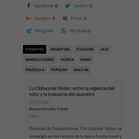
Facebook
0
Twitter
0
Google+
0
Email
2
Telegram
WhatsApp
ETIQUETAS
ARGENTINA
FOLCLORE
JAZZ
MANOLO JUÁREZ
MÚSICA
PIANO
PIAZZOLLA
POPULAR
SIGLO XX
La Odisea
de Nolan: entre la vigencia del
mito y la industria del asombro
DISCUSIÓN
Roque González Galván
6 AGO
Después de Oppenheimer, Christopher Nolan se
sumergió en los relatos de la épica fundacional y