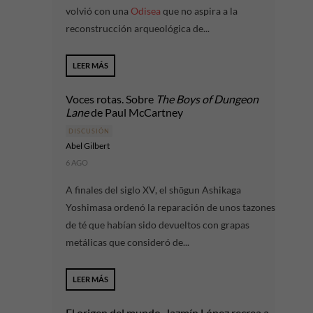
volvió con una
Odisea
que no aspira a la
reconstrucción arqueológica de...
LEER MÁS
Voces rotas. Sobre
The Boys of Dungeon
Lane
de Paul McCartney
DISCUSIÓN
Abel Gilbert
6 AGO
A finales del siglo XV, el shōgun Ashikaga
Yoshimasa ordenó la reparación de unos tazones
de té que habían sido devueltos con grapas
metálicas que consideró de...
LEER MÁS
El origen del mundo. Jazmín López recrea a