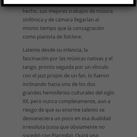
pero sin obturarla completamente. De
hecho, sus mejores trabajos de música
sinfónica y de cámara llegarían al
mismo tiempo que la consagración
como pianista de folclore.
Latente desde su infancia, la
fascinación por las músicas nativas y el
tango, pronto seguida por un vínculo
con el jazz propio de un fan, lo fueron
inclinando hacia uno de los dos
grandes hemisferios culturales del siglo
XX, pero nunca completamente, aun a
riesgo de que su enorme talento se
desvaneciera un poco en esa dualidad
irresoluta (cosa que obviamente no
sucedió con Piazzolla). Quizá una