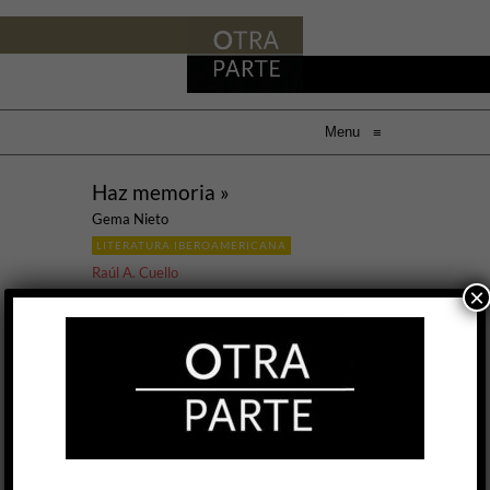
Menu
≡
Haz memoria »
Gema Nieto
LITERATURA IBEROAMERICANA
Raúl A. Cuello
×
23 JUL, 2020
Entre las aclaraciones de la editorial Dos Bigotes
a sus lectores una dice que “está especializada
[en] temática LGBTI, feminismo y género”; otra
afirma que sus libros aportan “nuevas formas
de observar la realidad”. La primera afirmación
es totalmente cierta y basta echar un vistazo a
todo su catálogo para ver que se respeta a