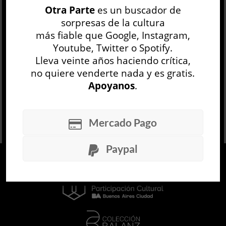
Otra Parte
es un buscador de
rajatabla. La segunda es cuestionable en tanto y
sorpresas de la cultura
en cua...
más fiable que Google, Instagram,
LEER MÁS
Youtube, Twitter o Spotify.
Lleva veinte años haciendo crítica,
no quiere venderte nada y es gratis.
Apoyanos
.
Mercado Pago
Paypal