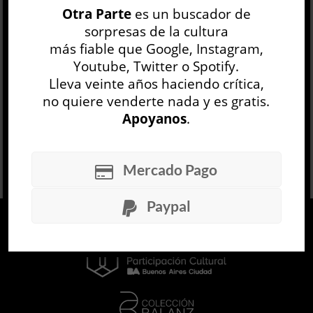
Otra Parte
es un buscador de
devolverlo a la vida valió la pena.
sorpresas de la cultura
más fiable que Google, Instagram,
Es el caso de Henri Roorda (Bruselas, 1870-
Lausana...
Youtube, Twitter o Spotify.
Lleva veinte años haciendo crítica,
LEER MÁS
no quiere venderte nada y es gratis.
Apoyanos
.
Mercado Pago
Paypal