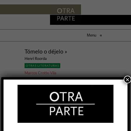
Menu
≡
Tómelo o déjelo »
Henri Roorda
OTRAS LITERATURAS
Marcos Crotto Vila
×
7 MAY, 2020
Rescatar papeles de un autor que yace bajo
tierra hace décadas y cuyo recuerdo sucede con
muchísima más pena que gloria es una forma
arriesgada de resucitarlo. Sólo cuando se
cristalizan esos escritos en la coyuntura actual y
lo único que sale de ahí es luz nueva, o
novedosa, se sabe que el esfuerzo de