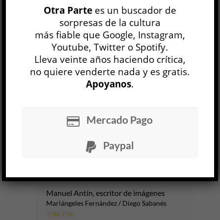
Otra Parte
es un buscador de
CINEASTAS
ENSAYO
HACER CINE
LIBRO
sorpresas de la cultura
más fiable que Google, Instagram,
El Partido
Youtube, Twitter o Spotify.
Juan Cabral / Santiago Franco
Lleva veinte años haciendo crítica,
CINE Y TV
no quiere venderte nada y es gratis.
Nicolás Campisi
Apoyanos
.
23 JUL
Hay partidos de fútbol que nunca terminan de
Mercado Pago
jugarse. El más célebre de todos, el que
disputaron Argentina e Inglaterra el 22 de junio
de 1986 en...
Paypal
LEER MÁS
Manuel Antín, escritor de imágenes
Mariángeles Fernández / Diego Sabanés
CINE Y TV