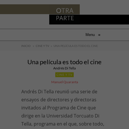
Menu
≡
INICIO
»
CINE Y TV
»
UNA PELÍCULA ES TODO EL CINE
Una película es todo el cine
Andrés Di Tella
CINE Y TV
Manuel Quaranta
Andrés Di Tella reunió una serie de
ensayos de directores y directoras
invitados al Programa de Cine que
dirige en la Universidad Torcuato Di
Tella, programa en el que, sobre todo,