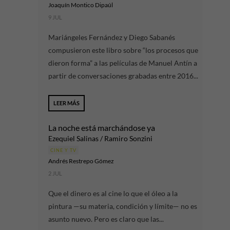
Joaquín Montico Dipaúl
9 JUL
Mariángeles Fernández y Diego Sabanés
compusieron este libro sobre “los procesos que
dieron forma” a las películas de Manuel Antín a
partir de conversaciones grabadas entre 2016...
LEER MÁS
La noche está marchándose ya
Ezequiel Salinas / Ramiro Sonzini
CINE Y TV
Andrés Restrepo Gómez
2 JUL
Que el dinero es al cine lo que el óleo a la
pintura —su materia, condición y límite— no es
asunto nuevo. Pero es claro que las...