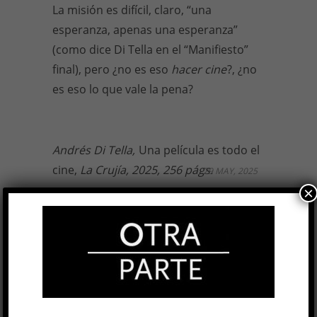
La misión es difícil, claro, “una
esperanza, apenas una esperanza”
(como dice Di Tella en el “Manifiesto”
final), pero ¿no es eso
hacer cine
?, ¿no
es eso lo que vale la pena?
Andrés Di Tella,
Una película es todo el
cine,
La Crujía, 2025, 256 págs.
29 MAY, 2025
×
Facebook
0
Twitter
1
Google+
0
Email
0
Telegram
WhatsApp
ETIQUETAS
ANDRÉS DI TELLA
CINE