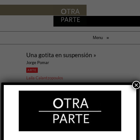
Menu
≡
Una gotita en suspensión »
Jorge Pomar
ARTE
Laila Calantzopoulos
×
25 MAR, 2021
Según una leyenda popular, la historia de la
violencia es en realidad la historia de la cultura.
El relato del ascenso del hombre se erige sobre
la invención de un artefacto letal. Desde piedras
afiladas destinadas a despellejar, cortar y
penetrar la carne de propios y ajenos hasta
sofisticadas e impersonales pistolas de rayo