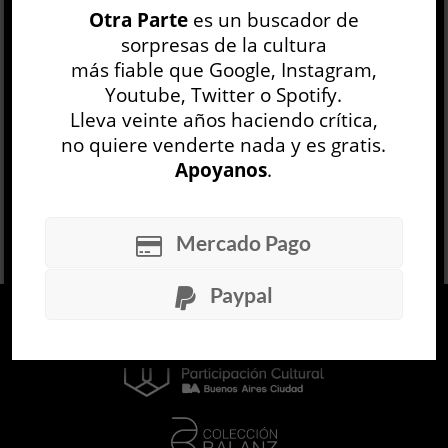
Otra Parte
es un buscador de
láser, el origen de la evolución del héroe se
sorpresas de la cultura
funda en el refinamie...
más fiable que Google, Instagram,
LEER MÁS
Youtube, Twitter o Spotify.
Lleva veinte años haciendo crítica,
no quiere venderte nada y es gratis.
Apoyanos
.
Mercado Pago
Paypal