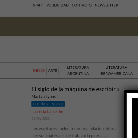
STAFF
PUBLICIDAD
CONTACTO
NEWSLETTER
LITERATURA
LITERATURA
INICIO
ARTE
ARGENTINA
IBEROAMERICANA
El siglo de la máquina de escribir »
Martyn Lyons
TEORÍA Y ENSAYO
Lucrecia Labarthe
9 NOV, 2023
Los escritores suelen tener una relación íntima
con sus materiales de trabajo: la pluma, la