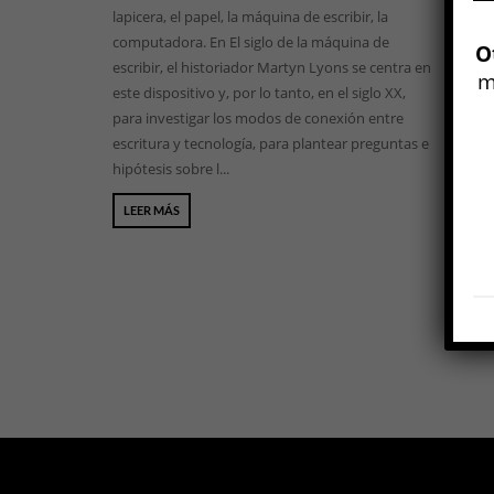
lapicera, el papel, la máquina de escribir, la
computadora. En El siglo de la máquina de
O
escribir, el historiador Martyn Lyons se centra en
m
este dispositivo y, por lo tanto, en el siglo XX,
para investigar los modos de conexión entre
escritura y tecnología, para plantear preguntas e
hipótesis sobre l...
LEER MÁS