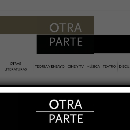
OTRAS
TEORÍA Y ENSAYO
CINE Y TV
MÚSICA
TEATRO
DISCU
LITERATURAS