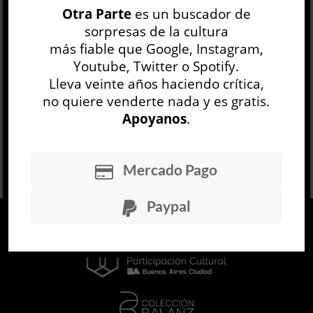
Otra Parte
es un buscador de
seducción no son lo que creés, y se sabe que
sorpresas de la cultura
tarde o temprano viene un desenlace
más fiable que Google, Instagram,
espantoso a...
Youtube, Twitter o Spotify.
LEER MÁS
Lleva veinte años haciendo crítica,
no quiere venderte nada y es gratis.
Apoyanos
.
Mercado Pago
Paypal