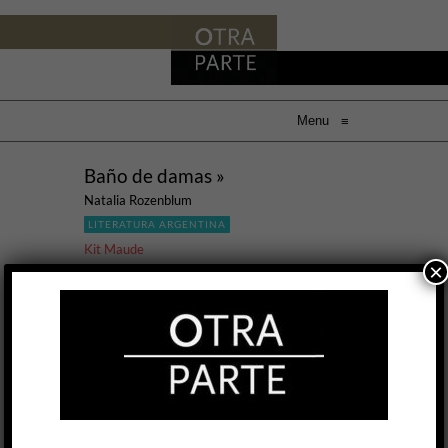
Menu
≡
Baño de damas »
Natalia Rozenblum
LITERATURA ARGENTINA
Kit Maude
×
16 JUL, 2020
Llegar a la tercera edad debe ser parecido a
emborracharse: tus ojos y habilidades motrices
comienzan a traicionarte, el mundo es de
repente más misterioso que hace un rato, la
gente te aconseja no hacer cosas que uno sabe
perfectamente hacer (como manejar o trepar
una escalera), tu encanto y poderes de