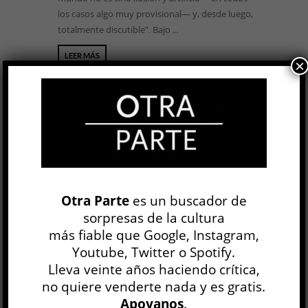
los casos algo muy provisional— y, desde luego,
totalmente discutible”. Bajo ...
LEER MÁS
×
30 de febrero y otras
Otra Parte
es un buscador de
curiosidades sobre la medición
sorpresas de la cultura
del tiempo »
más fiable que Google, Instagram,
Olivier Marchon
Youtube, Twitter o Spotify.
TEORÍA Y ENSAYO
Lleva veinte años haciendo crítica,
Juan F. Comperatore
no quiere venderte nada y es gratis.
8 NOV, 2018
Apoyanos
.