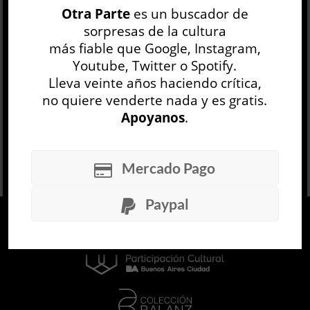
Otra Parte
es un buscador de
Europa y los Estados Unidos analógicos. La
sorpresas de la cultura
cinta se “cortaba”. El proceso de amalgama y
más fiable que Google, Instagram,
elaboraci...
Youtube, Twitter o Spotify.
LEER MÁS
Lleva veinte años haciendo crítica,
no quiere venderte nada y es gratis.
Apoyanos
.
Mercado Pago
Paypal