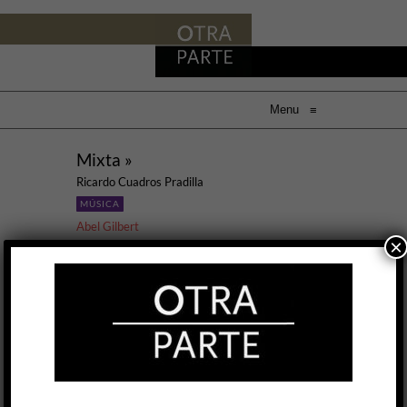
Menu
≡
Mixta »
Ricardo Cuadros Pradilla
MÚSICA
Abel Gilbert
×
24 FEB, 2022
La música electroacústica tiene un desigual
recorrido de más de setenta años y se remonta
a los primeros escarceos en el
Nordwestdeutscher Rundfunk de Colonia y el
Groupe de Recherches Musicales (GRM) de
París. Dos ciudades, dos modos de construir
una gramática que luego se diseminó por la