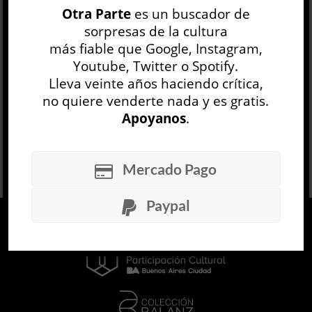
Otra Parte
es un buscador de
Wallace, de Donald Barthelme a Neal
sorpresas de la cultura
Stephenson, influencias cuyos destellos
más fiable que Google, Instagram,
resplan...
Youtube, Twitter o Spotify.
LEER MÁS
Lleva veinte años haciendo crítica,
no quiere venderte nada y es gratis.
Apoyanos
.
Mercado Pago
Paypal