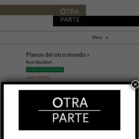
Menu
≡
Planos del otro mundo »
Ryan Boudinot
OTRAS LITERATURAS
Javier Mattio
×
11 AGO, 2016
Las comparaciones tienen tanto algo de
elogioso como de peligroso, y Ryan Boudinot
(Estados Unidos, 1972) las acapara en ambos
sentidos. Continuador de la senda maximalista
sci-fi ciberpunk norteamericana, Boudinot ha
sido asociado al linaje que va de Kurt Vonnegut
a William Gibson, de Philip K. Dick a David Foster