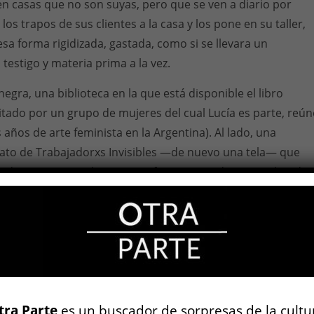
n casas que no son suyas, pero que se ven a diario por
 los trapos de sus clientes a la casa y los pone en su taller,
a forma rigidizada, gastada, como si se llevara un
estigo y materia prima a la vez.
egra, una biblioteca en la que está disponible el libro
itado por un grupo de mujeres del cual Lucía es parte, reún
 años de arte feminista en la Argentina). Al lado, una
cato de Trabajadorxs Invisibles —de nuevo una tela— que
 vidriera mostrando una cara fuera y otra dentro. La bander
e la idea de escuchar en el hacer, en cada puntada habla d
e mujeres que se reúnen a compartir experiencias.
 muestra una fotografía enmarcada de Lucía en la niñez
cinita. Parece escucharse continuamente una acusación:
n todo
, sobre el feminismo, sobre el 8-M. Quizás lo único qu
arlo todo. ¿Qué es obra? ¿Qué es militancia? No es fácil sabe
tra Parte
es un buscador de sorpresas de la cultu