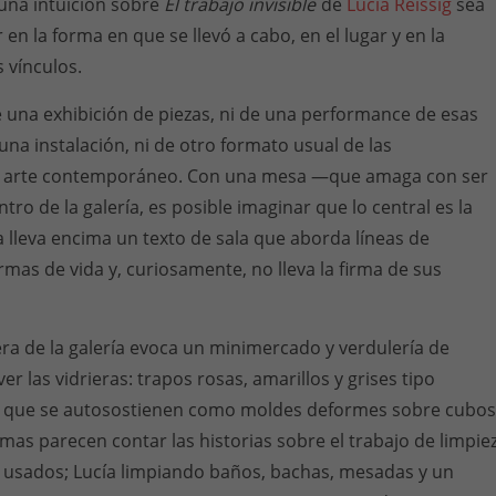
 una intuición sobre
El trabajo invisible
de
Lucía Reissig
sea
en la forma en que se llevó a cabo, en el lugar y en la
 vínculos.
e una exhibición de piezas, ni de una performance de esas
una instalación, ni de otro formato usual de las
e arte contemporáneo. Con una mesa —que amaga con ser
ntro de la galería, es posible imaginar que lo central es la
 lleva encima un texto de sala que aborda líneas de
rmas de vida y, curiosamente, no lleva la firma de sus
era de la galería evoca un minimercado y verdulería de
er las vidrieras: trapos rosas, amarillos y grises tipo
as que se autosostienen como moldes deformes sobre cubos
rmas parecen contar las historias sobre el trabajo de limpie
n usados; Lucía limpiando baños, bachas, mesadas y un