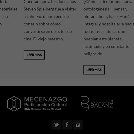
lería
Cuentan que a los doce años
¿Cómo articular una nueva
materiales
Steven Spielberg fue a visitar
ontologénesis —pensar,
si se
a John Ford para pedirle
pintar, filmar, hacer— más
o
consejo sobre cómo
integral y hospitalaria haci
convertirse en director de
todas las criaturas que
cine. El viejo maestro,...
pueblan este planeta
lastimado y en constante
peligro de...
LEER MÁS
LEER MÁS