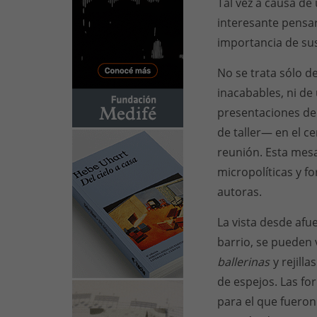
Tal vez a causa de
interesante pensar 
importancia de sus
No se trata sólo d
inacabables, ni de 
presentaciones d
de taller— en el ce
reunión. Esta mesa
micropolíticas y fo
autoras.
La vista desde afu
barrio, se pueden v
ballerinas
y rejill
de espejos. Las fo
para el que fuero