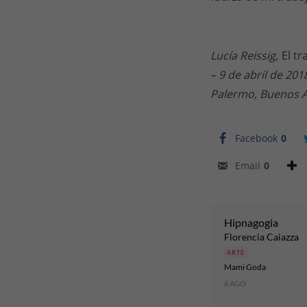
Lucía Reissig,
El tr
– 9 de abril de 2
Palermo, Buenos Ai
Facebook
0
Email
0
Hipnagogia
Florencia Caiazza
ARTE
Mami Goda
6 AGO