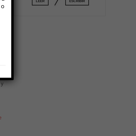
LEER
ESCRIBIR
á
 o
a
a
a
 y
e