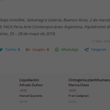
abajo invisible
, Selvanegra Galería, Buenos Aires, 2 de marzo
018; FACA Feria Arte Contemporáneo Argentina, Hipódromo d
res, 25 – 28 de mayo de 2018.
17 MAY, 201
Twitter
0
Google+
0
WhatsApp
Telegram
Liquidación
Ontogenia plantihuman
Alfredo Dufour
Marina Daiez
ARTE
ARTE
Manuel Quaranta
Fran Castignani
30 JUL
23 JUL