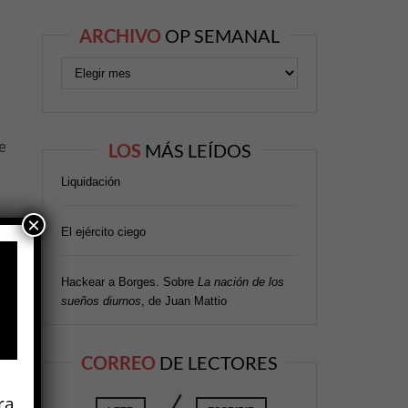
ARCHIVO
OP SEMANAL
e
LOS
MÁS LEÍDOS
Liquidación
×
a
El ejército ciego
e
Hackear a Borges. Sobre
La nación de los
sueños diurnos
, de Juan Mattio
CORREO
DE LECTORES
e
r
ra