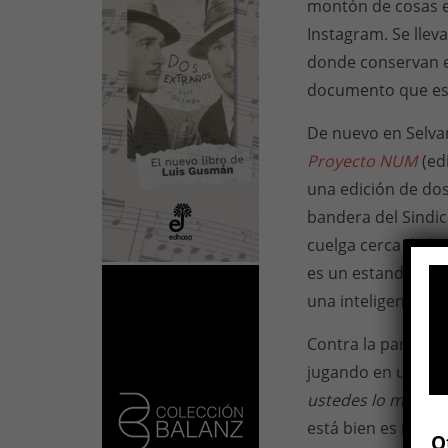
montón de cosas e
Instagram. Se lleva
donde conservan es
documento que es t
De nuevo en Selvan
Proyecto NUM
(ed
una edición de dos
bandera del Sindi
cuelga cerca de la
es un estandarte d
una inteligencia d
Contra la pared se
jugando en una co
ustedes lo mezcla
está bien es mezcl
O