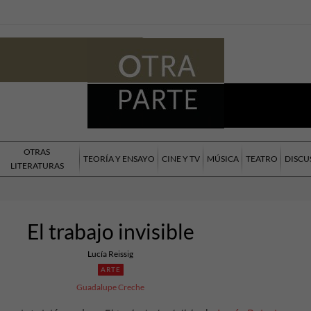
OTRAS
TEORÍA Y ENSAYO
CINE Y TV
MÚSICA
TEATRO
DISCU
LITERATURAS
El trabajo invisible
Lucía Reissig
ARTE
Guadalupe Creche