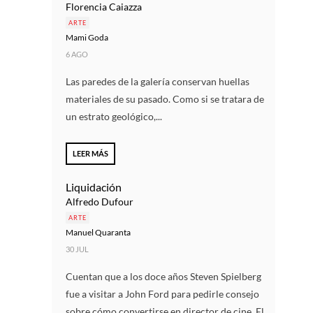
Florencia Caiazza
ARTE
Mami Goda
6 AGO
Las paredes de la galería conservan huellas
materiales de su pasado. Como si se tratara de
un estrato geológico,...
LEER MÁS
Liquidación
Alfredo Dufour
ARTE
Manuel Quaranta
30 JUL
Cuentan que a los doce años Steven Spielberg
fue a visitar a John Ford para pedirle consejo
sobre cómo convertirse en director de cine. El