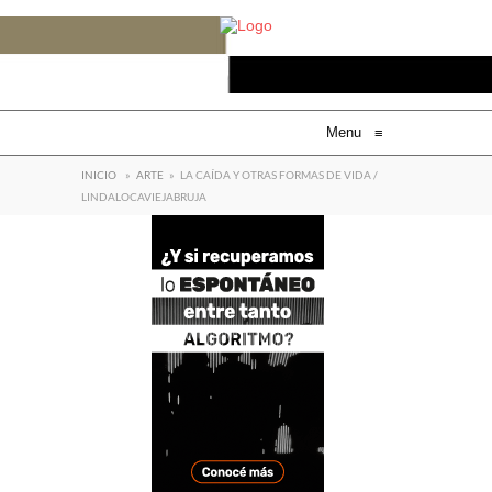
Menu
≡
INICIO
»
ARTE
»
LA CAÍDA Y OTRAS FORMAS DE VIDA /
LINDALOCAVIEJABRUJA