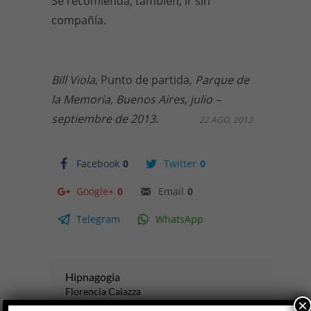
Se recomienda, también, ir sin
compañía.
Bill Viola
, Punto de partida
, Parque de
la Memoria, Buenos Aires, julio –
septiembre de 2013.
22 AGO, 2013
Facebook
0
Twitter
0
Google+
0
Email
0
Telegram
WhatsApp
Hipnagogia
Florencia Caiazza
×
ARTE