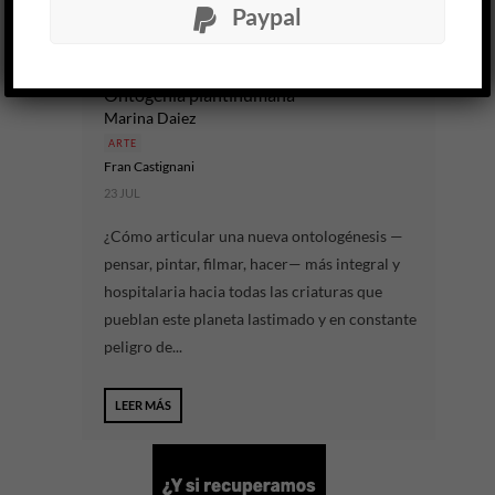
Paypal
LEER MÁS
Ontogenia plantihumana
Marina Daiez
ARTE
Fran Castignani
23 JUL
¿Cómo articular una nueva ontologénesis —
pensar, pintar, filmar, hacer— más integral y
hospitalaria hacia todas las criaturas que
pueblan este planeta lastimado y en constante
peligro de...
LEER MÁS