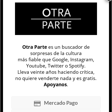
Mami Goda
6 AGO
Las paredes de la galería conservan huellas
materiales de su pasado. Como si se tratara de
un estrato geológico,...
Otra Parte
LEER MÁS
es un buscador de
sorpresas de la cultura
Liquidación
más fiable que Google, Instagram,
Alfredo Dufour
Youtube, Twitter o Spotify.
ARTE
Lleva veinte años haciendo crítica,
Manuel Quaranta
no quiere venderte nada y es gratis.
30 JUL
Apoyanos
.
Cuentan que a los doce años Steven Spielberg
fue a visitar a John Ford para pedirle consejo
Mercado Pago
sobre cómo convertirse en director de cine. El
viejo maestro,...