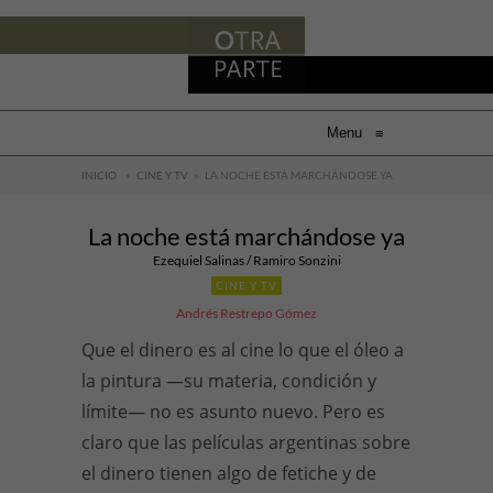
Menu
≡
INICIO
»
CINE Y TV
»
LA NOCHE ESTÁ MARCHÁNDOSE YA
La noche está marchándose ya
Ezequiel Salinas / Ramiro Sonzini
CINE Y TV
Andrés Restrepo Gómez
Que el dinero es al cine lo que el óleo a
la pintura —su materia, condición y
límite— no es asunto nuevo. Pero es
claro que las películas argentinas sobre
el dinero tienen algo de fetiche y de