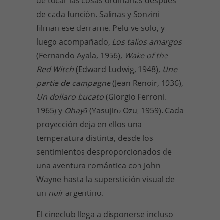
de tocar las cosas ordinarias después
de cada función. Salinas y Sonzini
filman ese derrame. Pelu ve solo, y
luego acompañado,
Los tallos amargos
(Fernando Ayala, 1956),
Wake of the
Red Witch
(Edward Ludwig, 1948),
Une
partie de campagne
(Jean Renoir, 1936),
Un dollaro bucato
(Giorgio Ferroni,
1965) y
Ohayō
(Yasujirō Ozu, 1959). Cada
proyección deja en ellos una
temperatura distinta, desde los
sentimientos desproporcionados de
una aventura romántica con John
Wayne hasta la superstición visual de
un
noir
argentino.
El cineclub llega a disponerse incluso