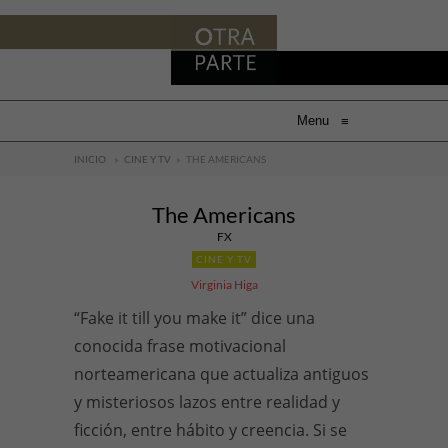
Menu
≡
INICIO
»
CINE Y TV
»
THE AMERICANS
The Americans
FX
CINE Y TV
Virginia Higa
“Fake it till you make it” dice una
conocida frase motivacional
norteamericana que actualiza antiguos
y misteriosos lazos entre realidad y
ficción, entre hábito y creencia. Si se