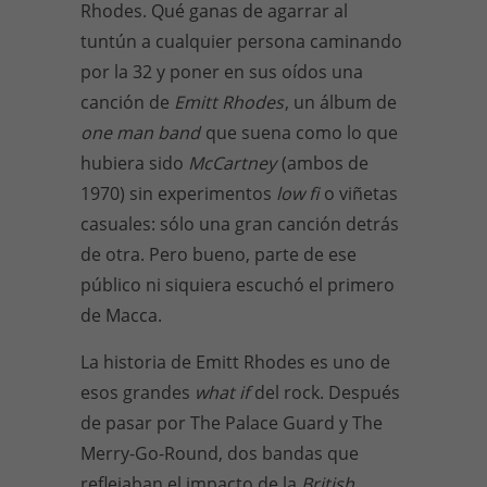
Rhodes. Qué ganas de agarrar al
tuntún a cualquier persona caminando
por la 32 y poner en sus oídos una
canción de
Emitt Rhodes
, un álbum de
one man band
que suena como lo que
hubiera sido
McCartney
(ambos de
1970) sin experimentos
low fi
o viñetas
casuales: sólo una gran canción detrás
de otra. Pero bueno, parte de ese
público ni siquiera escuchó el primero
de Macca.
La historia de Emitt Rhodes es uno de
esos grandes
what if
del rock. Después
de pasar por The Palace Guard y The
Merry-Go-Round, dos bandas que
reflejaban el impacto de la
British