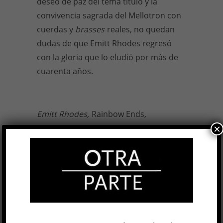
deseo de paz del tema título y la
convivencia sagrada del Mellotron con
cuerdas y
brasses
reales, no quedan
dudas de que Emitt Rhodes regresó
con la gloria que lo eludió por más de
cuarenta años.
Emitt Rhodes,
Rainbow Ends
,
Omnivore, 2016.
×
28 JUL, 2016
Facebook
0
Twitter
0
Google+
0
Email
0
Telegram
WhatsApp