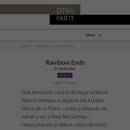
Menu
≡
INICIO
»
MÚSICA
»
RAINBOW ENDS
Rainbow Ends
Emitt Rhodes
MÚSICA
Pablo S. Alonso
Qué sensación rara la de llegar al Mario
Alberto Kempes o alejarse del Estadio
Único de La Plata —antes y después de
volver a ver a Paul McCartney—
reescuchando el debut solista de Emitt