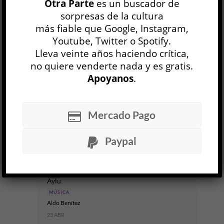
Otra Parte
es un buscador de
sorpresas de la cultura
Oral_Abisal
más fiable que Google, Instagram,
Silvia Pérez Cruz
Youtube, Twitter o Spotify.
MÚSICA
Lleva veinte años haciendo crítica,
Gustavo Toba
no quiere venderte nada y es gratis.
16 JUL
Apoyanos
.
Los músicos españoles llevan muchas veces con
su gentilicio una especie de carga semántica que,
como cualquier esencialismo, puede llegar a
Mercado Pago
posicionarlos de antemano en un lugar...
Paypal
LEER MÁS
Fobia
Aylu
MÚSICA
Aldo Benítez
23 ABR