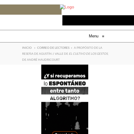
Menu
≡
INICIO
»
CORREO DE LECTORES
»
A PROPÓSITO DE LA
RESEÑA DE AGUSTÍN J. VALLE DE
EL CULTIVO DE LOS GESTOS
,
DE ANDRÉ HAUDRICOURT