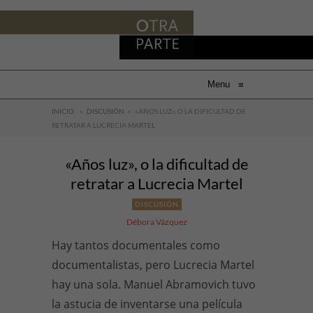
Menu
≡
INICIO
»
DISCUSIÓN
»
«AÑOS LUZ», O LA DIFICULTAD DE
RETRATAR A LUCRECIA MARTEL
«Años luz», o la dificultad de
retratar a Lucrecia Martel
DISCUSIÓN
Débora Vázquez
Hay tantos documentales como
documentalistas, pero Lucrecia Martel
hay una sola. Manuel Abramovich tuvo
la astucia de inventarse una película