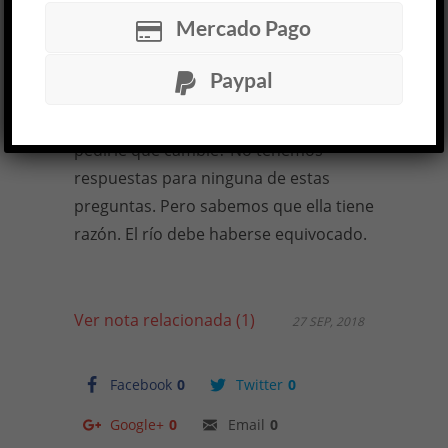
exclama: “El río corre al revés, ¡la puta
Mercado Pago
madre!”. Y entonces nos quedamos
pensando al revés de qué, de quién,
Paypal
para quién. ¿En qué dirección debería
estar corriendo el río? ¿Puede Martel
pedirle que cambie? No tenemos
respuestas para ninguna de estas
preguntas. Pero sabemos que ella tiene
razón. El río debe haberse equivocado.
Ver nota relacionada (1)
27 SEP, 2018
Facebook
0
Twitter
0
Google+
0
Email
0