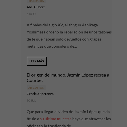
DISCUSIÓN
Abel Gilbert
6 AGO
A finales del siglo XV, el shōgun Ashikaga
Yoshimasa ordenó la reparación de unos tazones
de té que habían sido devueltos con grapas
metálicas que consideró de...
LEER MÁS
El origen del mundo. Jazmín López recrea a
Courbet
DISCUSIÓN
Graciela Speranza
30 JUL
Que para llegar al video de Jazmín López que da
título a
su última muestra
haya que atravesar las
oficinas y la trastienda de...