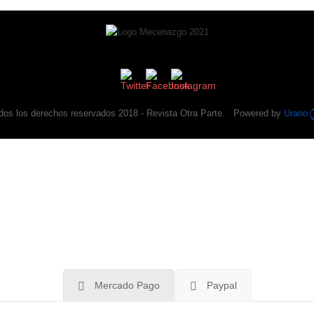
dos los derechos reservados 2018 -
Revista Otra Parte
. Powered by
Urano
tra Parte
es un buscador de sorpresas de la cultu
iable que Google, Instagram, Youtube, Twitter o Sp
te años haciendo crítica, no quiere venderte nada y
Apoyanos
.
Mercado Pago
Paypal