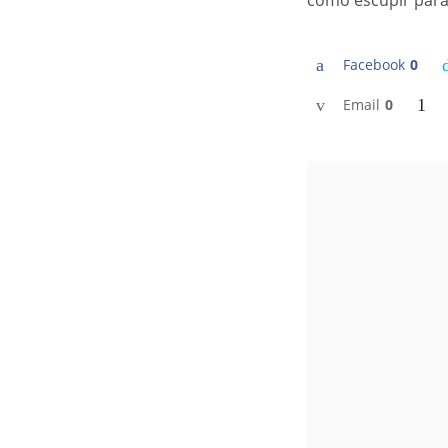
como escupir para
Facebook
0
Email
0