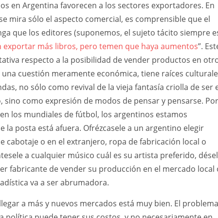
s en Argentina favorecen a los sectores exportadores. En
i se mira sólo el aspecto comercial, es comprensible que el
ga que los editores (suponemos, el sujeto tácito siempre e
 exportar más libros, pero temen que haya aumentos
”. Est
ctativa respecto a la posibilidad de vender productos en otr
e una cuestión meramente económica, tiene raíces cultural
s, no sólo como revival de la vieja fantasía criolla de ser e
 sino como expresión de modos de pensar y pensarse. Po
en los mundiales de fútbol, los argentinos estamos
 la posta está afuera. Ofrézcasele a un argentino elegir
e cabotaje o en el extranjero, ropa de fabricación local o
esele a cualquier músico cuál es su artista preferido, dése
ier fabricante de vender su producción en el mercado local 
tadística va a ser abrumadora.
llegar a más y nuevos mercados está muy bien. El problem
sa política puede tener sus costos, y no necesariamente en