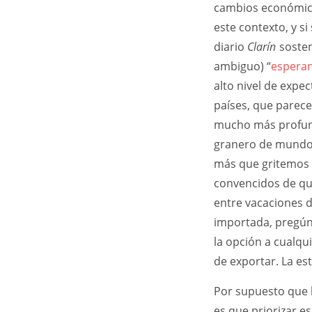
cambios económico
este contexto, y s
diario
Clarín
sosten
ambiguo) “
esperan
alto nivel de expe
países, que parec
mucho más profunda
granero de mundo,
más que gritemos 
convencidos de que
entre vacaciones d
importada, pregúnt
la opción a cualqu
de exportar. La es
Por supuesto que 
es que priorizar e