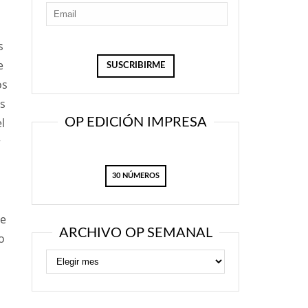
s
e
os
es
l
OP EDICIÓN IMPRESA
r
30 NÚMEROS
le
ARCHIVO OP SEMANAL
o
a