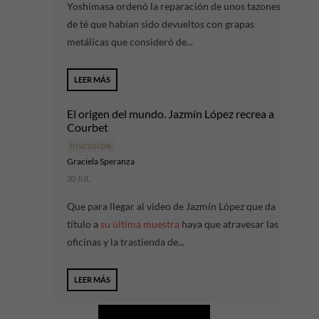
Yoshimasa ordenó la reparación de unos tazones
de té que habían sido devueltos con grapas
metálicas que consideró de...
LEER MÁS
El origen del mundo. Jazmín López recrea a
Courbet
DISCUSIÓN
Graciela Speranza
30 JUL
Que para llegar al video de Jazmín López que da
título a
su última muestra
haya que atravesar las
oficinas y la trastienda de...
LEER MÁS