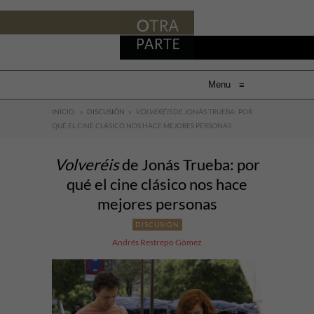
Menu
≡
INICIO
»
DISCUSIÓN
»
VOLVERÉIS
DE JONÁS TRUEBA: POR
QUÉ EL CINE CLÁSICO NOS HACE MEJORES PERSONAS
Volveréis
de Jonás Trueba: por
qué el cine clásico nos hace
mejores personas
DISCUSIÓN
Andrés Restrepo Gómez