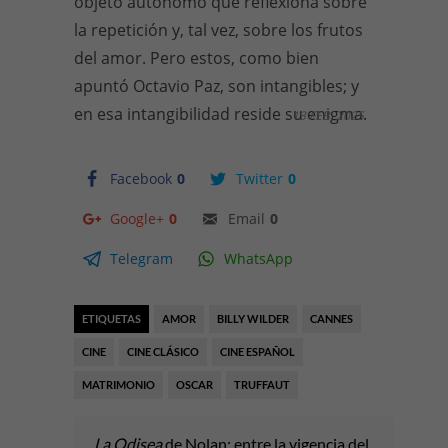
objeto autónomo que reflexiona sobre
la repetición y, tal vez, sobre los frutos
del amor. Pero estos, como bien
apuntó Octavio Paz, son intangibles; y
en esa intangibilidad reside su enigma.
13 FEB, 2025
Facebook
0
Twitter
0
Google+
0
Email
0
Telegram
WhatsApp
ETIQUETAS
AMOR
BILLY WILDER
CANNES
CINE
CINE CLÁSICO
CINE ESPAÑOL
MATRIMONIO
OSCAR
TRUFFAUT
La Odisea
de Nolan: entre la vigencia del