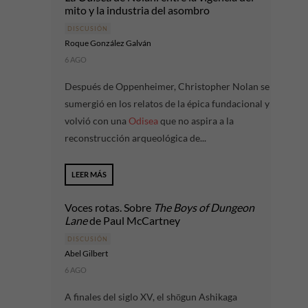
mito y la industria del asombro
DISCUSIÓN
Roque González Galván
6 AGO
Después de Oppenheimer, Christopher Nolan se
sumergió en los relatos de la épica fundacional y
volvió con una
Odisea
que no aspira a la
reconstrucción arqueológica de...
LEER MÁS
Voces rotas. Sobre
The Boys of Dungeon
Lane
de Paul McCartney
DISCUSIÓN
Abel Gilbert
6 AGO
A finales del siglo XV, el shōgun Ashikaga