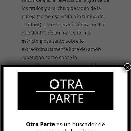
saltos de eje, la rebeldía de la gráfica de
los títulos y al archivo de video de la
pareja (como esa visita a la tumba de
Truffaut): una soberanía lúdica, en fin,
que dentro de un marco formal
estricto glosa tanto sobre lo
extraordinariamente libre del amor-
repetición como sobre lo
maravillosamente imaginativo del cine
×
de género clásico.
Aquí cobra sentido el prólogo a esta
reseña sobre Billy Wilder ya que,
además de Kierkegaard, el personaje
del padre le da a leer a la protagonista
un libro de Stanley Cavell: una especie
Otra Parte
es un buscador de
de filósofo utopista cinéfilo que