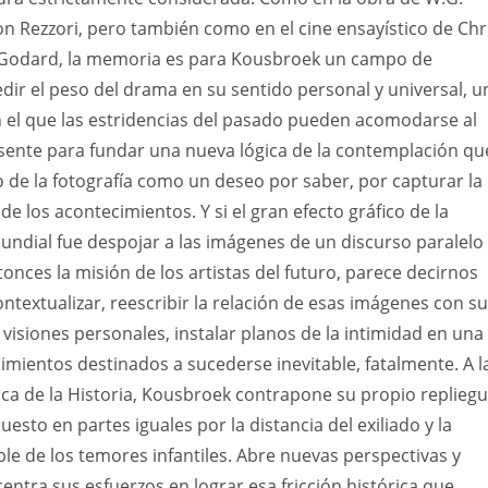
n Rezzori, pero también como en el cine ensayístico de Chr
 Godard, la memoria es para Kousbroek un campo de
r el peso del drama en su sentido personal y universal, u
n el que las estridencias del pasado pueden acomodarse al
sente para fundar una nueva lógica de la contemplación qu
o de la fotografía como un deseo por saber, por capturar la
e los acontecimientos. Y si el gran efecto gráfico de la
ndial fue despojar a las imágenes de un discurso paralelo
tonces la misión de los artistas del futuro, parece decirnos
ntextualizar, reescribir la relación de esas imágenes con su
 visiones personales, instalar planos de la intimidad en una
mientos destinados a sucederse inevitable, fatalmente. A l
ica de la Historia, Kousbroek contrapone su propio replieg
sto en partes iguales por la distancia del exiliado y la
ble de los temores infantiles. Abre nuevas perspectivas y
centra sus esfuerzos en lograr esa fricción histórica que