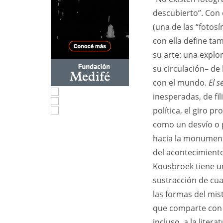
descubierto”. Con
(una de las “fotosí
con ella define ta
su arte: una explo
su circulación– de
con el mundo.
El s
inesperadas, de fil
política, el giro pr
como un desvío o po
hacia la monumenta
del acontecimient
Kousbroek tiene un
sustracción de cua
las formas del mist
que comparte con 
incluso, a la lite