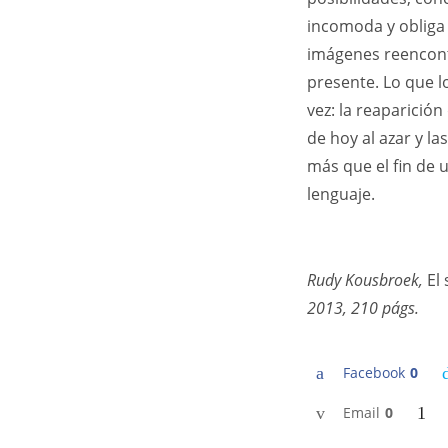
incomoda y obliga 
imágenes reencont
presente. Lo que l
vez: la reaparició
de hoy al azar y l
más que el fin de 
lenguaje.
Rudy Kousbroek,
El 
2013, 210 págs.
Facebook
0
Email
0