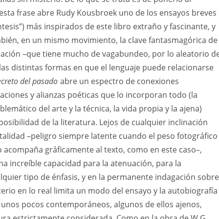
 esta frase abre Rudy Kousbroek uno de los ensayos breves
ntesis”) más inspirados de este libro extraño y fascinante, y
mbién, en un mismo movimiento, la clave fantasmagórica de
ración –que tiene mucho de vagabundeo, por lo aleatorio d
 las distintas formas en que el lenguaje puede relacionarse
ecreto del pasado
abre un espectro de conexiones
iaciones y alianzas poéticas que lo incorporan todo (la
oblemático del arte y la técnica, la vida propia y la ajena)
sibilidad de la literatura. Lejos de cualquier inclinación
lidad –peligro siempre latente cuando el peso fotográfico
o acompaña gráficamente al texto, como en este caso–,
a increíble capacidad para la atenuación, para la
lquier tipo de énfasis, y en la permanente indagación sobre
erio en lo real limita un modo del ensayo y la autobiografía
unos pocos contemporáneos, algunos de ellos ajenos,
ratura estrictamente considerada. Como en la obra de W.G.