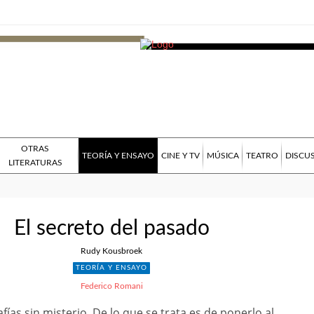
OTRAS
TEORÍA Y ENSAYO
CINE Y TV
MÚSICA
TEATRO
DISCU
LITERATURAS
El secreto del pasado
Rudy Kousbroek
TEORÍA Y ENSAYO
Federico Romani
fías sin misterio. De lo que se trata es de ponerlo al