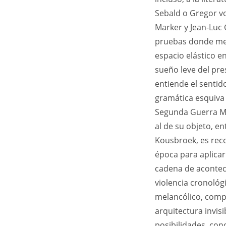
Sebald o Gregor vo
Marker y Jean-Luc
pruebas donde medi
espacio elástico e
sueño leve del pre
entiende el sentid
gramática esquiva d
Segunda Guerra Mu
al de su objeto, en
Kousbroek, es reco
época para aplicar
cadena de aconteci
violencia cronológ
melancólico, compue
arquitectura invisi
posibilidades, con