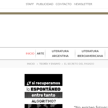
STAFF
PUBLICIDAD
CONTACTO
NEWSLETTER
LITERATURA
LITERATURA
INICIO
ARTE
ARGENTINA
IBEROAMERICANA
INICIO
»
TEORÍA Y ENSAYO
»
EL SECRETO DEL PASADO
“No existen fotogra