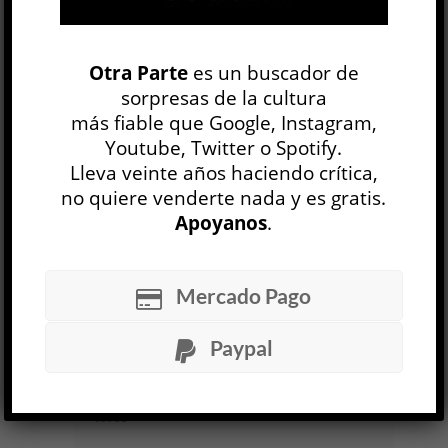
Provincias Un-Idas
Laura Demaría
Otra Parte
es un buscador de
TEORÍA Y ENSAYO
Matías Borg Oviedo
sorpresas de la cultura
30 JUL
más fiable que Google, Instagram,
Youtube, Twitter o Spotify.
La provincia suele pensarse como región, zona
Lleva veinte años haciendo crítica,
de extracción, ruralidad, interior y un largo
no quiere venderte nada y es gratis.
etcétera.
Provincias Un-Idas
propone, desde el
Apoyanos
.
título, reclamar la palabra para leer el...
LEER MÁS
Mercado Pago
Los porqués de la rosa
Paypal
Alejandro Crotto
TEORÍA Y ENSAYO
Guido Gentile
30 JUL