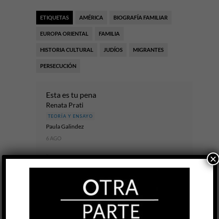
ETIQUETAS
AMÉRICA
BIOGRAFÍA FAMILIAR
EUROPA ORIENTAL
FAMILIA
HISTORIA CULTURAL
JUDÍOS
MIGRANTES
PERSECUCIÓN
Esta es tu pena
Renata Prati
TEORÍA Y ENSAYO
Paula Gal​i​ndez
6 AGO
×
“Conozco el fondo, dice ella. Lo conozco con mi
raíz central: / es lo que te da miedo. / No tengo
miedo: yo ya estuve ahí. //...
LEER MÁS