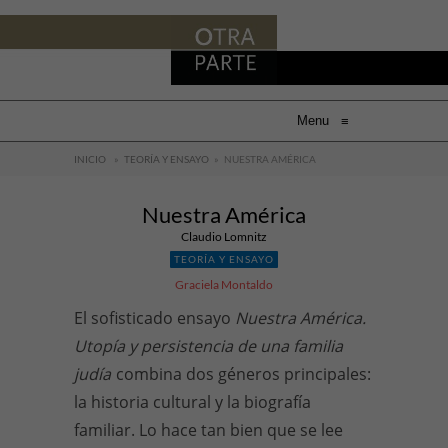
Menu
≡
INICIO
»
TEORÍA Y ENSAYO
»
NUESTRA AMÉRICA
Nuestra América
Claudio Lomnitz
TEORÍA Y ENSAYO
Graciela Montaldo
El sofisticado ensayo
Nuestra América.
Utopía y persistencia de una familia
judía
combina dos géneros principales:
la historia cultural y la biografía
familiar. Lo hace tan bien que se lee