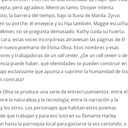
cepta, pero agradece. Mientras tanto, Dooper intenta
o, la barrera del tiempo, bajo la lluvia de Manila. Zyrus
n su porche; él envejece y su hija también. Maggie escucha
alkman
; no se pregunta demasiado. Kathy cuida su huerta.
cara, estas voces incorpóreas atraviesan las páginas de
El
 el nuevo poemario de Eloísa Oliva. Esos nombres y esas
dores y trabajadoras de un
call center
. ¿De un
call center
o de
encia puede haber, qué identidades se pueden construir en
ajo esclavizante que apunta a suprimir la humanidad de los
s contrata?
ísa Oliva se produce una serie de entrecruzamientos: entre el
ntre la naturaleza y la tecnología; entre la narración y la
o y los otros. Los personajes que habitan estos poemas
 de que trabajan y para eso lustran su flamante Harley
 hasta la parroquia local para gastarse la voz cantando; a