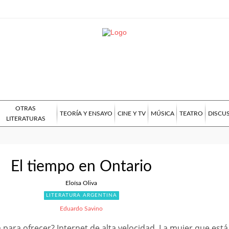
OTRAS
TEORÍA Y ENSAYO
CINE Y TV
MÚSICA
TEATRO
DISCU
LITERATURAS
El tiempo en Ontario
Eloísa Oliva
LITERATURA ARGENTINA
Eduardo Savino
para ofrecer? Internet de alta velocidad. La mujer que está