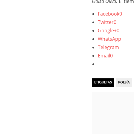
Eloísa Oliva,
El tie
Facebook
0
Twitter
0
Google+
0
WhatsApp
Telegram
Email
0
ETIQUETAS
POESÍA