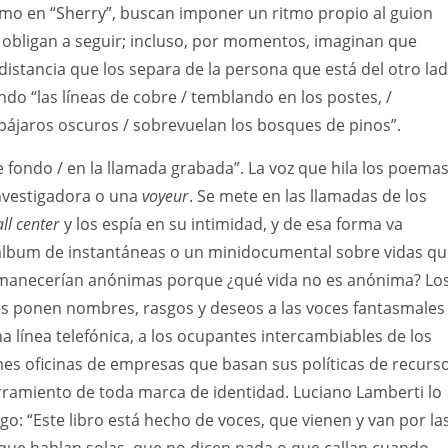
omo en “Sherry”, buscan imponer un ritmo propio al guion
 obligan a seguir; incluso, por momentos, imaginan que
distancia que los separa de la persona que está del otro la
ndo “las líneas de cobre / temblando en los postes, /
pájaros oscuros / sobrevuelan los bosques de pinos”.
e fondo / en la llamada grabada”. La voz que hila los poema
investigadora o una
voyeur
. Se mete en las llamadas de los
all center
y los espía en su intimidad, y de esa forma va
lbum de instantáneas o un minidocumental sobre vidas qu
manecerían anónimas porque ¿qué vida no es anónima? Lo
es ponen nombres, rasgos y deseos a las voces fantasmales
na línea telefónica, a los ocupantes intercambiables de los
es oficinas de empresas que basan sus políticas de recurs
ramiento de toda marca de identidad. Luciano Lamberti lo
ogo: “Este libro está hecho de voces, que vienen y van por la