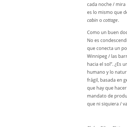
cada noche / mira
es lo mismo que d
cabin
o
cottage
.
Como un buen do
No es condescendie
que conecta un po
Winnipeg / las barr
hacia el sol”. ¿Es 
humano y lo natural
frágil, basada en 
que hay que hacerl
mandato de product
que ni siquiera / va