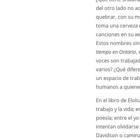
del otro lado no a
quebrar, con su mot
toma una cerveza e
canciones en su
w
Estos nombres sin 
tiempo en Ontario
,
voces son trabaja
varios? ¿Qué difer
un espacio de trab
humanos a quiene
En el libro de Elo
trabajo y la vida; e
poesía; entre el y
intentan olvidarse
Davidson o caminan