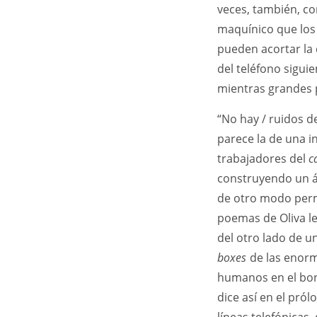
veces, también, c
maquínico que los
pueden acortar la 
del teléfono siguie
mientras grandes 
“No hay / ruidos d
parece la de una 
trabajadores del
c
construyendo un á
de otro modo per
poemas de Oliva l
del otro lado de u
boxes
de las enorm
humanos en el bor
dice así en el pról