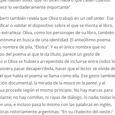
, que hablan solas, que no dicen nada o que callan cuando
decir lo verdaderamente importante”.
berti también revela que Oliva trabajó en un
call center
. Ese
ficar o validar el dispositivo sobre el que se monta el libro,
extrañeza: Oliva, como los personajes de su libro, también
 anónima en busca de una identidad. El anteúltimo poema
su nombre de pila, “Eloísa”. Y es el único nombre que no
po del poema al que le da título; parece un gesto de
 si Oliva se hubiera arrepentido de incluirse entre todos l
isiera pasar desapercibida, hacer que el lector se olvide d
el que habla el poema se llama como ella. Ese gesto tambié
ición documental, la mirada de la
mosca en la pared
, y el
ngua procede según el mismo principio. No hay marcas para
ante; no hay comillas, ni rayas de diálogo, ni nada; todas l
n una, e incluso pasa lo mismo con las palabras en inglés,
tras notoriamente argentinas: “En su chalecito del oeste /