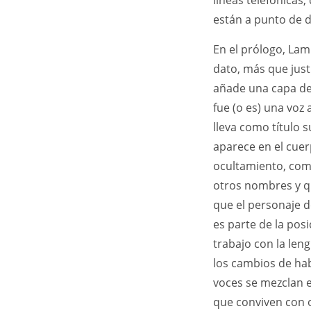
líneas telefónicas
están a punto de 
En el prólogo, Lam
dato, más que justi
añade una capa de 
fue (o es) una voz
lleva como título 
aparece en el cuer
ocultamiento, como
otros nombres y qu
que el personaje d
es parte de la pos
trabajo con la le
los cambios de habl
voces se mezclan e
que conviven con o