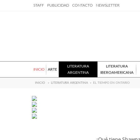
STAFF
PUBLICIDAD
CONTACTO
NEWSLETTER
LITERATURA
LITERATURA
INICIO
ARTE
ARGENTINA
IBEROAMERICANA
INICIO
»
LITERATURA ARGENTINA
»
EL TIEMPO EN ONTARIO
¿Qué tiene Shawna 