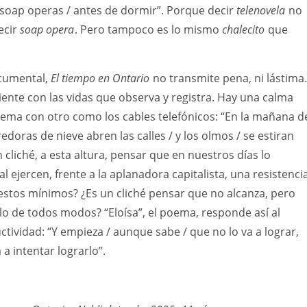
 soap operas / antes de dormir”. Porque decir
telenovela
no
ecir
soap opera
. Pero tampoco es lo mismo
chalecito
que
cumental,
El tiempo en Ontario
no transmite pena, ni lástima.
nte con las vidas que observa y registra. Hay una calma
ema con otro como los cables telefónicos: “En la mañana d
edoras de nieve abren las calles / y los olmos / se estiran
un cliché, a esta altura, pensar que en nuestros días lo
 ejercen, frente a la aplanadora capitalista, una resistenci
gestos mínimos? ¿Es un cliché pensar que no alcanza, pero
o de todos modos? “Eloísa”, el poema, responde así al
ividad: “Y empieza / aunque sabe / que no lo va a lograr,
 a intentar lograrlo”.