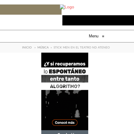
Menu
≡
INICIO
»
MÚSICA
»
STICK MEN EN EL TEATRO ND ATENEO