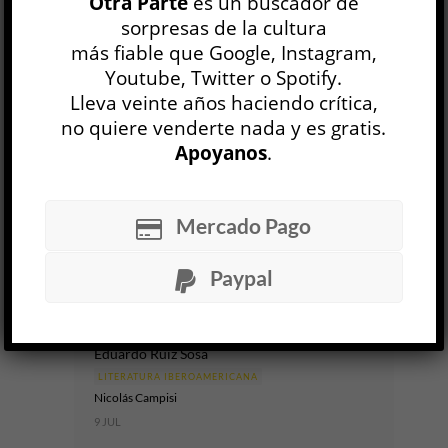
Otra Parte
es un buscador de
sorpresas de la cultura
El ejército ciego
más fiable que Google, Instagram,
David Toscana
Youtube, Twitter o Spotify.
LITERATURA IBEROAMERICANA
Zyanya Dóniz Ibáñez
Lleva veinte años haciendo crítica,
23 JUL
no quiere venderte nada y es gratis.
Apoyanos
.
En
El ejército ciego
, la novela más reciente del
mexicano David Toscana y ganadora del Premio
Alfaguara de Novela 2026, los hechos importan
Mercado Pago
menos que las historias...
Paypal
LEER MÁS
El paisaje es un grito
Eduardo Ruiz Sosa
LITERATURA IBEROAMERICANA
Nicolás Campisi
9 JUL