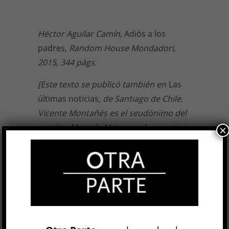
Héctor Aguilar Camín,
Adiós a los
padres
, Random House Mondadori,
2015, 344 págs.
[Este texto se publicó también en
Las
últimas noticias
, de Santiago de Chile.
Vicente Montañés es el seudónimo del
escritor Marcelo Maturana.]
2 JUL, 2015
×
Facebook
0
Twitter
0
Google+
0
Email
0
Telegram
WhatsApp