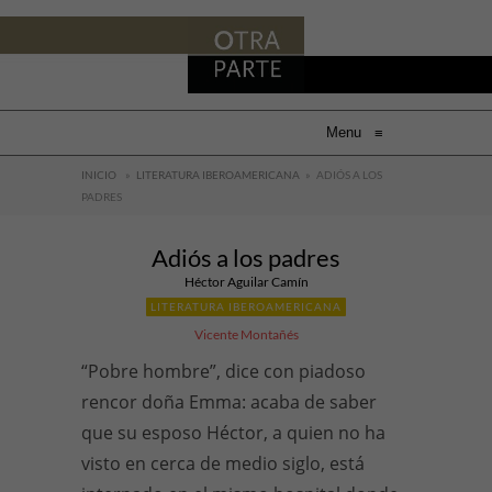
Menu
≡
INICIO
»
LITERATURA IBEROAMERICANA
»
ADIÓS A LOS
PADRES
Adiós a los padres
Héctor Aguilar Camín
LITERATURA IBEROAMERICANA
Vicente Montañés
“Pobre hombre”, dice con piadoso
rencor doña Emma: acaba de saber
que su esposo Héctor, a quien no ha
visto en cerca de medio siglo, está