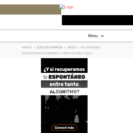
Menu
≡
INICIO
»
EDICIÓN IMPRESA
»
ARTES
»
UN UNIVERSO
INFINITAMENTE CERRADO, SI BIEN NO DEL TODO