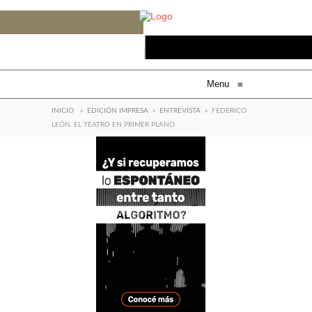
Menu
≡
INICIO
»
EDICIÓN IMPRESA
»
ENTREVISTA
»
FEDERICO
LEÓN. EL TEATRO EN PRIMER PLANO