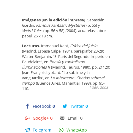
Imágenes [en la edición impresa].
Sebastián
Gordín,
Famous Fantastic Mysteries
(p. 55) y
Weird Tales
(pp. 56 y 58)
(
2004), acuarelas sobre
papel, 26 x 18 cm.
Lecturas.
Immanuel Kant,
Crítica del juicio
(Madrid, Espasa Calpe, 1984), parágrafos 23-29;
Walter Benjamin, “El París del Segundo Imperio en
Baudelaire”, en
Poesía y capitalismo.
Iluminaciones II
(Madrid, Taurus, 1980), pp. 21120;
Jean-François Lyotard, “Lo sublime y la
vanguardia”, en
Lo inhumano. Charlas sobre el
tiempo
(Buenos Aires, Manantial, 1998), pp. 95-
1 SEP, 2008
110.
Facebook
0
Twitter
0
Google+
0
Email
0
Telegram
WhatsApp