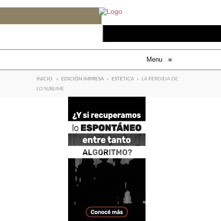
Menu
≡
INICIO
»
EDICIÓN IMPRESA
»
ESTÉTICA
»
LA PÉRDIDA DE
LO SUBLIME