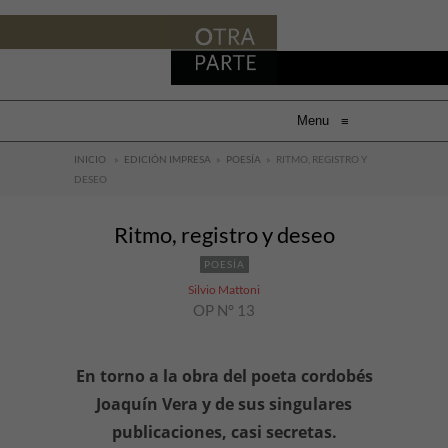
Menu
≡
INICIO
»
EDICIÓN IMPRESA
»
POESÍA
»
RITMO, REGISTRO Y
DESEO
Ritmo, registro y deseo
POESÍA
Silvio Mattoni
OP N° 13
En torno a la obra del poeta cordobés
Joaquín Vera y de sus singulares
publicaciones, casi secretas.